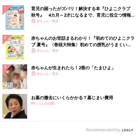
育児の困ったがズバリ！解決する本『ひよこクラブ
秋号』 4カ月～2才になるまで、育児に役立つ情報が
いっぱい！
赤ちゃん・育児
赤ちゃんのお世話まるわかり！『初めてのひよこクラ
ブ 夏号』〈巻頭大特集〉初めての授乳がうまくい
く！ おっぱい・ミルクの基本と夏のトラブル 解決テ
赤ちゃん・育児
ク
赤ちゃんが生まれたら！2冊の「たまひよ」
赤ちゃん・育児
お墓の撤去にいくらかかる？墓じまい費用
PR(くらしの話題)
Recommended by