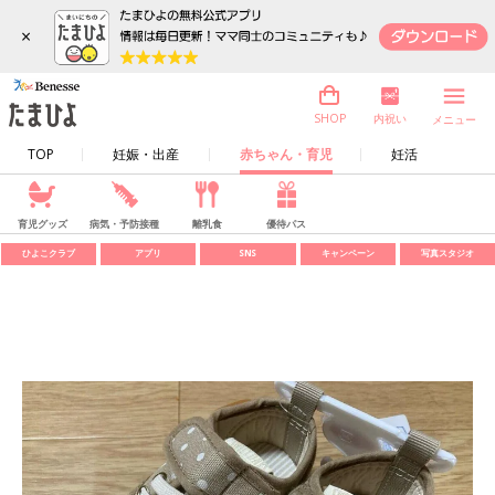
×
内祝い
SHOP
メニュー
TOP
妊娠・出産
赤ちゃん・育児
妊活
育児グッズ
病気・予防接種
離乳食
優待パス
ひよこクラブ
アプリ
SNS
キャンペーン
写真スタジオ