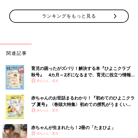
ランキングをもっと見る
関連記事
育児の困ったがズバリ！解決する本『ひよこクラブ
秋号』 4カ月～2才になるまで、育児に役立つ情報が
いっぱい！
赤ちゃん・育児
赤ちゃんのお世話まるわかり！『初めてのひよこクラ
ブ 夏号』〈巻頭大特集〉初めての授乳がうまくい
く！ おっぱい・ミルクの基本と夏のトラブル 解決テ
赤ちゃん・育児
ク
赤ちゃんが生まれたら！2冊の「たまひよ」
赤ちゃん・育児