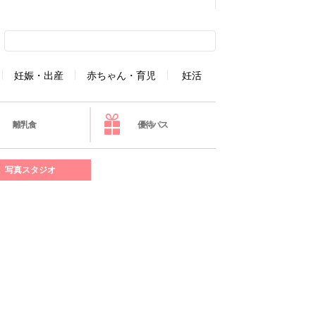
妊娠・出産
赤ちゃん・育児
妊活
離乳食
優待パス
写真スタジオ