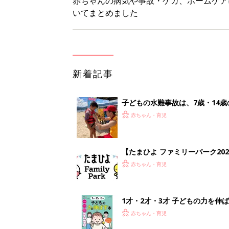
1才・2才・3才 子どもの力を伸
赤ちゃん・育児
ひよこクラブ の読者アンケート
赤ちゃん・育児
<
1