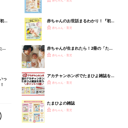
たまひよの雑誌
赤ちゃん・育児
64年の歴史が宿るヘッドホン、いい意
味で「想定外」の音質
PR（Marshall Group AB）
Recommended by
離乳食はいつから？進め方は？「たまひよ きほんの離
乳食」