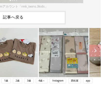
amアカウント「rmk_twins.3kids」
記事へ戻る
1歳
2歳
3歳
4歳～
Instagram
西松屋
app