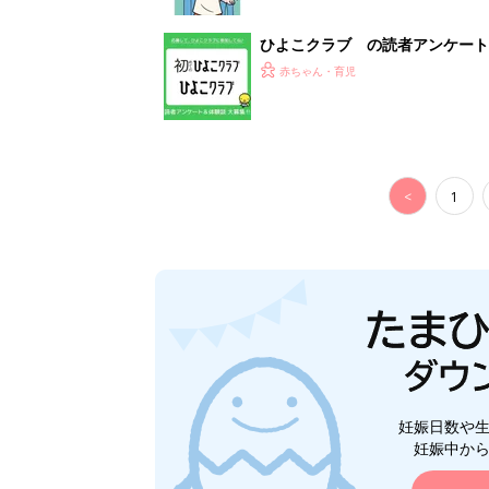
妊娠日数や
妊娠中か