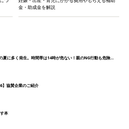
ばす本
&体験談大募集！！
2
3
4
5
>