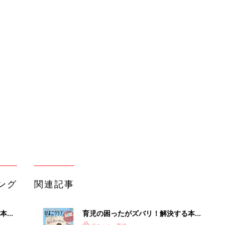
ング
関連記事
本
育児の困ったがズバリ！解決する本
2才
『ひよこクラブ 秋号』 4カ月～2才
赤ちゃん・育児
いっ
になるまで、育児に役立つ情報がいっ
ぱい！
初め
赤ちゃんのお世話まるわかり！『初め
大特
てのひよこクラブ 夏号』〈巻頭大特
赤ちゃん・育児
 お
集〉初めての授乳がうまくいく！ お
ブル
っぱい・ミルクの基本と夏のトラブル
解決テク
たま
赤ちゃんが生まれたら！2冊の「たま
ひよ」
赤ちゃん・育児
アカチャンホンポでたまひよ雑誌を買
いっ
うとポイント10倍【期間限定】
赤ちゃん・育児
！