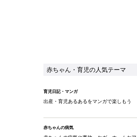
出産・育児あるあるをマンガで楽しもう
赤ちゃんの病気
赤ちゃんの病気や事故・ケガ、ホームケア
いてまとめました
新着記事
子どもの水難事故は、7歳・14
まねく【専門家】
赤ちゃん・育児
【たまひよ ファミリーパーク20
赤ちゃん・育児