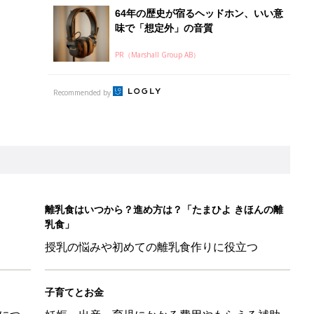
授乳の悩みや初めての離乳食作りに役立つ
子育てとお金
につ
妊娠・出産・育児にかかる費用やもらえる補助
金・助成金を解説
歳の夏に多く発生。時間帯は14時が危ない！親のNG行動も危険を
26】協賛企業のご紹介