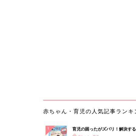
赤ちゃん・育児の人気記事ランキ
育児の困ったがズバリ！解決する
『ひよこクラブ 秋号』 4カ月～
赤ちゃん・育児
になるまで、育児に役立つ情報が
ぱい！
赤ちゃんのお世話まるわかり！『
てのひよこクラブ 夏号』〈巻頭
赤ちゃん・育児
集〉初めての授乳がうまくいく！
っぱい・ミルクの基本と夏のトラ
解決テク
赤ちゃんが生まれたら！2冊の「
ひよ」
赤ちゃん・育児
「イソジン®クリアうがい薬」と
しょに「うがいパワー」で一年中
健やか