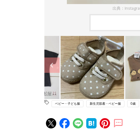
出典：Instagr
ベビー・子ども服
新生児肌着・ベビー服
0歳