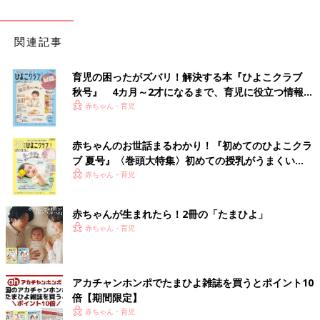
関連記事
育児の困ったがズバリ！解決する本『ひよこクラブ
秋号』 4カ月～2才になるまで、育児に役立つ情報が
いっぱい！
赤ちゃん・育児
赤ちゃんのお世話まるわかり！『初めてのひよこクラ
ブ 夏号』〈巻頭大特集〉初めての授乳がうまくい
く！ おっぱい・ミルクの基本と夏のトラブル 解決テ
赤ちゃん・育児
ク
赤ちゃんが生まれたら！2冊の「たまひよ」
赤ちゃん・育児
アカチャンホンポでたまひよ雑誌を買うとポイント10
倍【期間限定】
赤ちゃん・育児