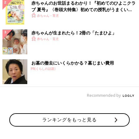
赤ちゃんのお世話まるわかり！『初めてのひよこクラ
ブ 夏号』〈巻頭大特集〉初めての授乳がうまくい
く！ おっぱい・ミルクの基本と夏のトラブル 解決テ
赤ちゃん・育児
ク
赤ちゃんが生まれたら！2冊の「たまひよ」
赤ちゃん・育児
お墓の撤去にいくらかかる？墓じまい費用
PR(くらしの話題)
Recommended by
ランキングをもっと見る