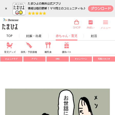
×
内祝い
SHOP
メニュー
TOP
妊娠・出産
赤ちゃん・育児
妊活
育児グッズ
病気・予防接種
離乳食
優待パス
ひよこクラブ
アプリ
SNS
キャンペーン
写真スタジオ