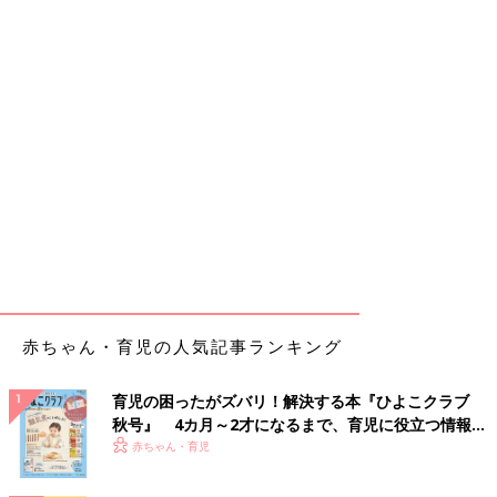
赤ちゃん・育児の人気記事ランキング
育児の困ったがズバリ！解決する本『ひよこクラブ
秋号』 4カ月～2才になるまで、育児に役立つ情報が
いっぱい！
赤ちゃん・育児