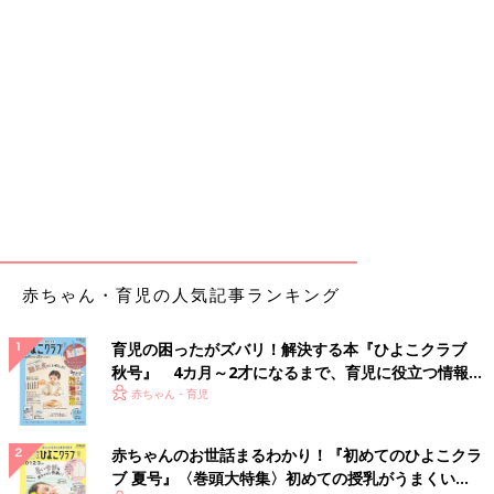
赤ちゃん・育児の人気記事ランキング
育児の困ったがズバリ！解決する本『ひよこクラブ
秋号』 4カ月～2才になるまで、育児に役立つ情報が
いっぱい！
赤ちゃん・育児
赤ちゃんのお世話まるわかり！『初めてのひよこクラ
ブ 夏号』〈巻頭大特集〉初めての授乳がうまくい