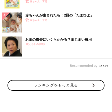
く！ おっぱい・ミルクの基本と夏のトラブル 解決テ
赤ちゃん・育児
ク
赤ちゃんが生まれたら！2冊の「たまひよ」
赤ちゃん・育児
お墓の撤去にいくらかかる？墓じまい費用
PR(くらしの話題)
Recommended by
ランキングをもっと見る