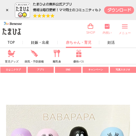
×
内祝い
SHOP
メニュー
TOP
妊娠・出産
赤ちゃん・育児
妊活
育児グッズ
病気・予防接種
離乳食
優待パス
ひよこクラブ
アプリ
SNS
キャンペーン
写真スタジオ