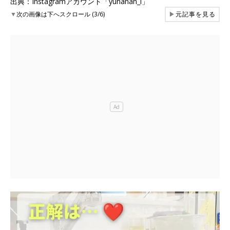
出典：Instagramアカウント「yunanan_i」
▼
次の画像は下へスクロール (3/6)
▶
元記事を見る