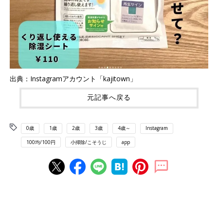
出典：Instagramアカウント「kajitown」
元記事へ戻る
0歳
1歳
2歳
3歳
4歳～
Instagram
100均/100円
小掃除/こそうじ
app