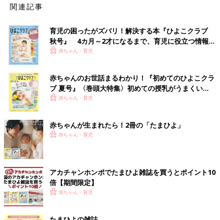
関連記事
育児の困ったがズバリ！解決する本『ひよこクラブ
秋号』 4カ月～2才になるまで、育児に役立つ情報が
いっぱい！
赤ちゃん・育児
赤ちゃんのお世話まるわかり！『初めてのひよこクラ
ブ 夏号』〈巻頭大特集〉初めての授乳がうまくい
く！ おっぱい・ミルクの基本と夏のトラブル 解決テ
赤ちゃん・育児
ク
赤ちゃんが生まれたら！2冊の「たまひよ」
赤ちゃん・育児
アカチャンホンポでたまひよ雑誌を買うとポイント10
倍【期間限定】
赤ちゃん・育児
たまひよの雑誌