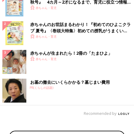
秋号』 4カ月～2才になるまで、育児に役立つ情報が
いっぱい！
赤ちゃん・育児
赤ちゃんのお世話まるわかり！『初めてのひよこクラ
ブ 夏号』〈巻頭大特集〉初めての授乳がうまくい
く！ おっぱい・ミルクの基本と夏のトラブル 解決テ
赤ちゃん・育児
ク
赤ちゃんが生まれたら！2冊の「たまひよ」
赤ちゃん・育児
お墓の撤去にいくらかかる？墓じまい費用
PR(くらしの話題)
Recommended by