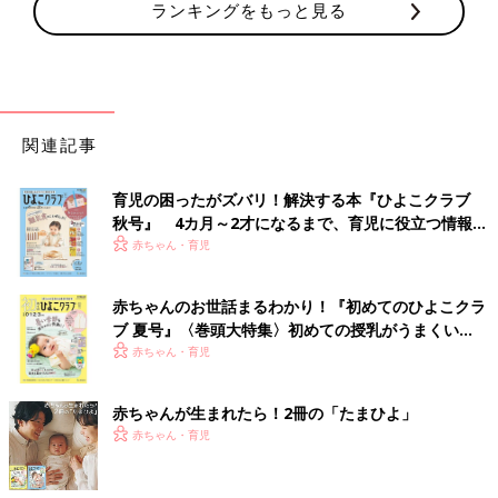
ランキングをもっと見る
関連記事
育児の困ったがズバリ！解決する本『ひよこクラブ
秋号』 4カ月～2才になるまで、育児に役立つ情報が
いっぱい！
赤ちゃん・育児
赤ちゃんのお世話まるわかり！『初めてのひよこクラ
ブ 夏号』〈巻頭大特集〉初めての授乳がうまくい
く！ おっぱい・ミルクの基本と夏のトラブル 解決テ
赤ちゃん・育児
ク
赤ちゃんが生まれたら！2冊の「たまひよ」
赤ちゃん・育児