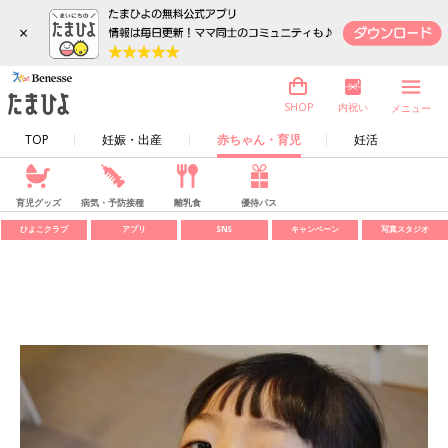
×
内祝い
SHOP
メニュー
TOP
妊娠・出産
赤ちゃん・育児
妊活
育児グッズ
病気・予防接種
離乳食
優待パス
ひよこクラブ
アプリ
SNS
キャンペーン
写真スタジオ