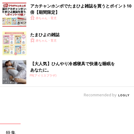
アカチャンホンポでたまひよ雑誌を買うとポイント10
倍【期間限定】
赤ちゃん・育児
たまひよの雑誌
赤ちゃん・育児
【大人気】ひんやり冷感寝具で快適な睡眠を
あなたに。
PR(アイリスプラザ)
Recommended by
特集