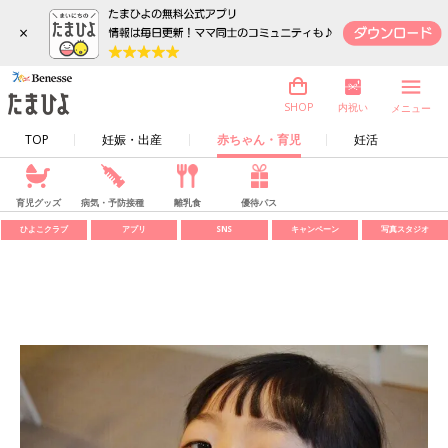
×
内祝い
SHOP
メニュー
TOP
妊娠・出産
赤ちゃん・育児
妊活
育児グッズ
病気・予防接種
離乳食
優待パス
ひよこクラブ
アプリ
SNS
キャンペーン
写真スタジオ