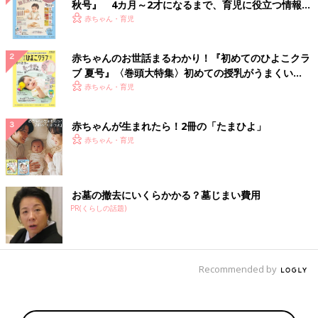
秋号』 4カ月～2才になるまで、育児に役立つ情報が
いっぱい！
赤ちゃん・育児
赤ちゃんのお世話まるわかり！『初めてのひよこクラ
ブ 夏号』〈巻頭大特集〉初めての授乳がうまくい
く！ おっぱい・ミルクの基本と夏のトラブル 解決テ
赤ちゃん・育児
ク
赤ちゃんが生まれたら！2冊の「たまひよ」
赤ちゃん・育児
お墓の撤去にいくらかかる？墓じまい費用
PR(くらしの話題)
Recommended by