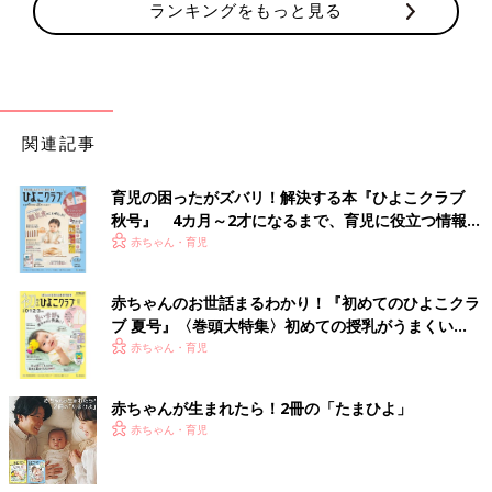
ランキングをもっと見る
関連記事
育児の困ったがズバリ！解決する本『ひよこクラブ
秋号』 4カ月～2才になるまで、育児に役立つ情報が
いっぱい！
赤ちゃん・育児
赤ちゃんのお世話まるわかり！『初めてのひよこクラ
ブ 夏号』〈巻頭大特集〉初めての授乳がうまくい
く！ おっぱい・ミルクの基本と夏のトラブル 解決テ
赤ちゃん・育児
ク
赤ちゃんが生まれたら！2冊の「たまひよ」
赤ちゃん・育児