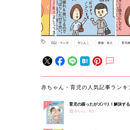
日記・マンガ
今じんこ
家族・友人
育児
赤ちゃん・育児の人気記事ランキ
育児の困ったがズバリ！解決する
『ひよこクラブ 夏号』 4カ月～
赤ちゃん・育児
になるまで、育児に役立つ情報が
ぱい！