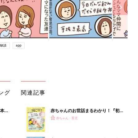
体験談
app
ング
関連記事
本
赤ちゃんのお世話まるわかり！『初め
2才
てのひよこクラブ 夏号』〈巻頭大特
赤ちゃん・育児
いっ
集〉初めての授乳がうまくいく！ お
っぱい・ミルクの基本と夏のトラブル
解決テク