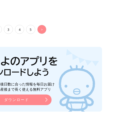
3
4
5
>
生後日数に合った情報を毎日お届け
ら産後まで長く使える無料アプリ
ダウンロード