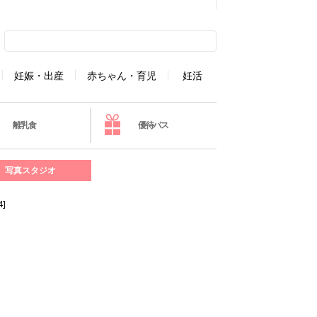
妊娠・出産
赤ちゃん・育児
妊活
離乳食
優待パス
写真スタジオ
]