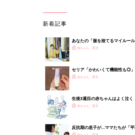
新着記事
あなたの「服を捨てるマイルー
スタイリストが喝！
赤ちゃん・育児
セリア「かわいくて機能性も◎」
赤ちゃん・育児
生後3週目の赤ちゃんはよく泣く
って本当？【専門家】
赤ちゃん・育児
反抗期の息子が...ママたちが「
赤ちゃん・育児