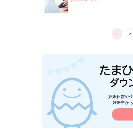
1
2
妊娠日数や
妊娠中か