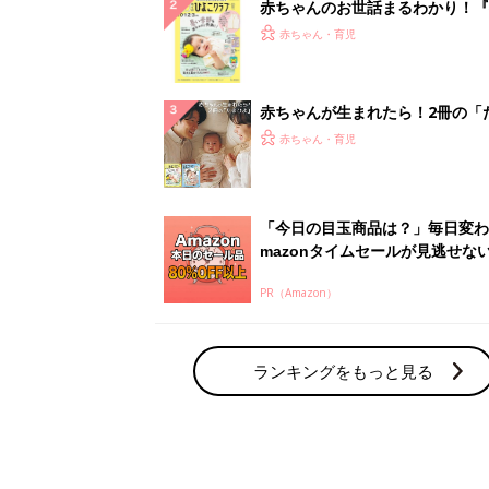
赤ちゃんのお世話まるわかり！『
てのひよこクラブ 夏号』〈巻頭
赤ちゃん・育児
集〉初めての授乳がうまくいく！
っぱい・ミルクの基本と夏のトラ
解決テク
赤ちゃんが生まれたら！2冊の「
ひよ」
赤ちゃん・育児
「今日の目玉商品は？」毎日変わ
mazonタイムセールが見逃せな
PR（Amazon）
ランキングをもっと見る