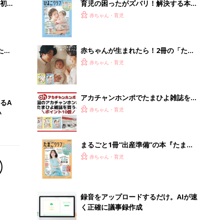
初め
育児の困ったがズバリ！解決する本
大特
『ひよこクラブ 夏号』 4カ月～2才
赤ちゃん・育児
 お
になるまで、育児に役立つ情報がいっ
ブル
ぱい！
たま
赤ちゃんが生まれたら！2冊の「たま
ひよ」
赤ちゃん・育児
アカチャンホンポでたまひよ雑誌を買
るA
うとポイント10倍【期間限定】
赤ちゃん・育児
い
まるごと1冊“出産準備”の本『たまご
クラブ 夏号』〈スペシャル大特集〉
赤ちゃん・育児
夫婦で予習する 出産の教科書
録音をアップロードするだけ。AIが速
く正確に議事録作成