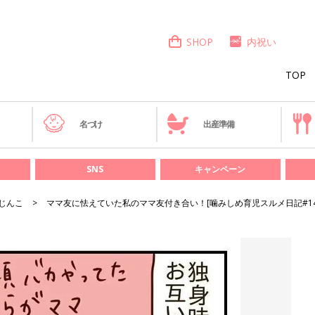
SHOP
内祝い
TOP
き
名づけ
出産準備
SNS
キャンペーン
じんこ
ママ友に怯えていた私のママ友付き合い！[噛みしめ育児スルメ日記#14