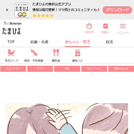
×
内祝い
SHOP
メニュー
TOP
妊娠・出産
赤ちゃん・育児
妊活
育児グッズ
病気・予防接種
離乳食
優待パス
ひよこクラブ
アプリ
SNS
キャンペーン
写真スタジオ