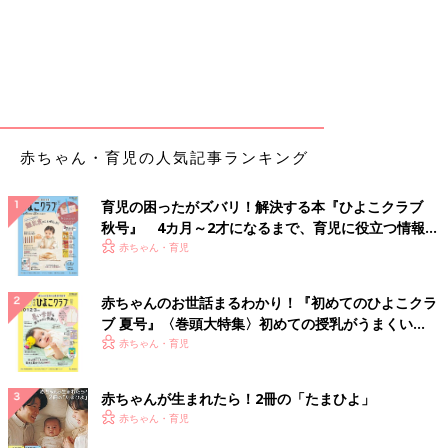
赤ちゃん・育児の人気記事ランキング
育児の困ったがズバリ！解決する本『ひよこクラブ
秋号』 4カ月～2才になるまで、育児に役立つ情報が
いっぱい！
赤ちゃん・育児
赤ちゃんのお世話まるわかり！『初めてのひよこクラ
ブ 夏号』〈巻頭大特集〉初めての授乳がうまくい
く！ おっぱい・ミルクの基本と夏のトラブル 解決テ
赤ちゃん・育児
ク
赤ちゃんが生まれたら！2冊の「たまひよ」
赤ちゃん・育児