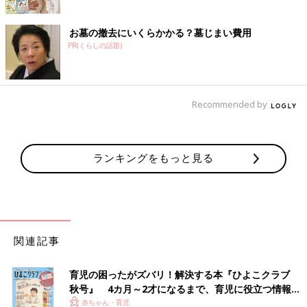
お墓の撤去にいくらかかる？墓じまい費用
PR(くらしの話題)
Recommended by
ランキングをもっと見る
関連記事
育児の困ったがズバリ！解決する本『ひよこクラブ
秋号』 4カ月～2才になるまで、育児に役立つ情報が
いっぱい！
赤ちゃん・育児