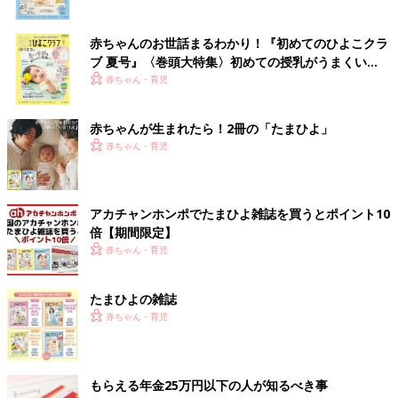
赤ちゃんのお世話まるわかり！『初めてのひよこクラ
ブ 夏号』〈巻頭大特集〉初めての授乳がうまくい
く！ おっぱい・ミルクの基本と夏のトラブル 解決テ
赤ちゃん・育児
ク
赤ちゃんが生まれたら！2冊の「たまひよ」
赤ちゃん・育児
アカチャンホンポでたまひよ雑誌を買うとポイント10
倍【期間限定】
赤ちゃん・育児
たまひよの雑誌
赤ちゃん・育児
もらえる年金25万円以下の人が知るべき事