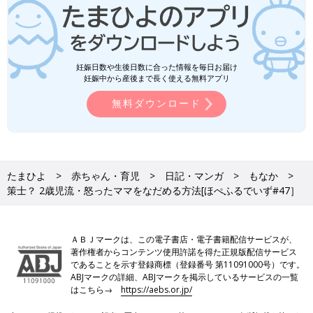
妊娠日数や生後日数に合った情報を毎日お届け
妊娠中から産後まで長く使える無料アプリ
無料ダウンロード
たまひよ
赤ちゃん・育児
日記・マンガ
もなか
策士？ 2歳児流・怒ったママをなだめる方法[ほぺふるでいず#47］
ＡＢＪマークは、この電子書店・電子書籍配信サービスが、
著作権者からコンテンツ使用許諾を得た正規版配信サービス
であることを示す登録商標（登録番号 第11091000号）です。
ABJマークの詳細、ABJマークを掲示しているサービスの一覧
はこちら→
https://aebs.or.jp/