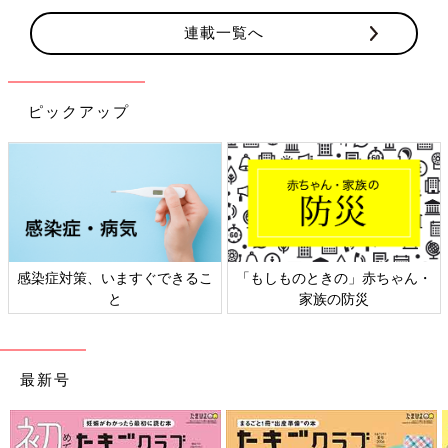
連載一覧へ
ピックアップ
ゃん・
日本外来小児科学会リーフレッ
六星占術 細木かおりさん
ト検討会
相談
最新号