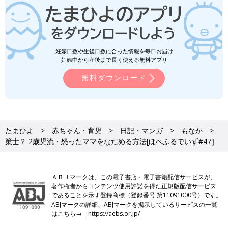
妊娠日数や生後日数に合った情報を毎日お届け
妊娠中から産後まで長く使える無料アプリ
無料ダウンロード
たまひよ
赤ちゃん・育児
日記・マンガ
もなか
策士？ 2歳児流・怒ったママをなだめる方法[ほぺふるでいず#47］
ＡＢＪマークは、この電子書店・電子書籍配信サービスが、
著作権者からコンテンツ使用許諾を得た正規版配信サービス
であることを示す登録商標（登録番号 第11091000号）です。
ABJマークの詳細、ABJマークを掲示しているサービスの一覧
はこちら→
https://aebs.or.jp/