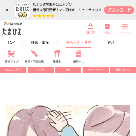
×
内祝い
SHOP
メニュー
TOP
妊娠・出産
赤ちゃん・育児
妊活
育児グッズ
病気・予防接種
離乳食
優待パス
ひよこクラブ
アプリ
SNS
キャンペーン
写真スタジオ