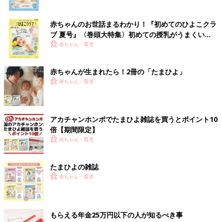
赤ちゃんのお世話まるわかり！『初めてのひよこクラ
ブ 夏号』〈巻頭大特集〉初めての授乳がうまくい
く！ おっぱい・ミルクの基本と夏のトラブル 解決テ
赤ちゃん・育児
ク
赤ちゃんが生まれたら！2冊の「たまひよ」
赤ちゃん・育児
アカチャンホンポでたまひよ雑誌を買うとポイント10
倍【期間限定】
赤ちゃん・育児
たまひよの雑誌
赤ちゃん・育児
もらえる年金25万円以下の人が知るべき事