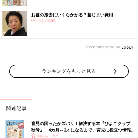
お墓の撤去にいくらかかる？墓じまい費用
PR(くらしの話題)
Recommended by
ランキングをもっと見る
関連記事
育児の困ったがズバリ！解決する本『ひよこクラブ
秋号』 4カ月～2才になるまで、育児に役立つ情報が
いっぱい！
赤ちゃん・育児