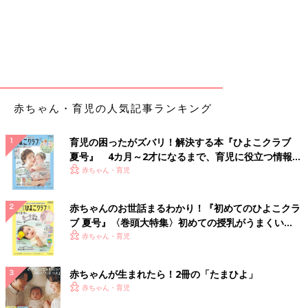
赤ちゃん・育児の人気記事ランキング
育児の困ったがズバリ！解決する本『ひよこクラブ
夏号』 4カ月～2才になるまで、育児に役立つ情報が
いっぱい！
赤ちゃん・育児
赤ちゃんのお世話まるわかり！『初めてのひよこクラ
ブ 夏号』〈巻頭大特集〉初めての授乳がうまくい
く！ おっぱい・ミルクの基本と夏のトラブル 解決テ
赤ちゃん・育児
ク
赤ちゃんが生まれたら！2冊の「たまひよ」
赤ちゃん・育児