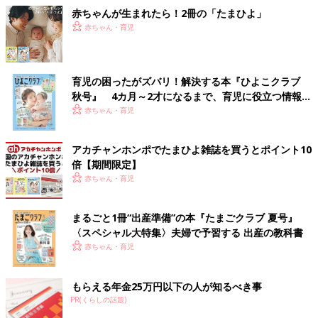
赤ちゃんが生まれたら！2冊の「たまひよ」
赤ちゃん・育児
育児の困ったがズバリ！解決する本『ひよこクラブ
秋号』 4カ月～2才になるまで、育児に役立つ情報が
いっぱい！
赤ちゃん・育児
アカチャンホンポでたまひよ雑誌を買うとポイント10
倍【期間限定】
赤ちゃん・育児
まるごと1冊“出産準備”の本『たまごクラブ 夏号』
〈スペシャル大特集〉夫婦で予習する 出産の教科書
赤ちゃん・育児
もらえる年金25万円以下の人が知るべき事
PR(くらしの話題)