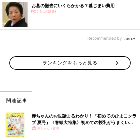
お墓の撤去にいくらかかる？墓じまい費用
PR(くらしの話題)
Recommended by
ランキングをもっと見る
関連記事
赤ちゃんのお世話まるわかり！『初めてのひよこクラ
ブ 夏号』〈巻頭大特集〉初めての授乳がうまくい
く！ おっぱい・ミルクの基本と夏のトラブル 解決テ
赤ちゃん・育児
ク