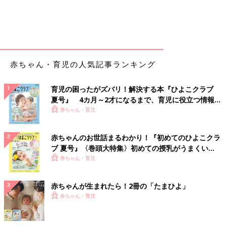
赤ちゃん・育児の人気記事ランキング
育児の困ったがズバリ！解決する本『ひよこクラブ
夏号』 4カ月～2才になるまで、育児に役立つ情報が
いっぱい！
赤ちゃん・育児
赤ちゃんのお世話まるわかり！『初めてのひよこクラ
ブ 夏号』〈巻頭大特集〉初めての授乳がうまくい
く！ おっぱい・ミルクの基本と夏のトラブル 解決テ
赤ちゃん・育児
ク
赤ちゃんが生まれたら！2冊の「たまひよ」
赤ちゃん・育児