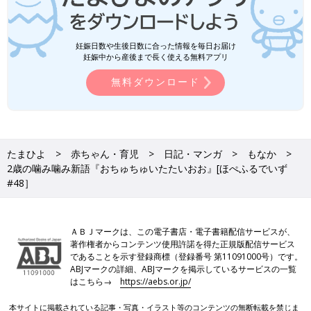
妊娠日数や生後日数に合った情報を毎日お届け
妊娠中から産後まで長く使える無料アプリ
無料ダウンロード
たまひよ
赤ちゃん・育児
日記・マンガ
もなか
2歳の噛み噛み新語『おちゅちゅいたたいおお』[ほぺふるでいず
#48］
ＡＢＪマークは、この電子書店・電子書籍配信サービスが、
著作権者からコンテンツ使用許諾を得た正規版配信サービス
であることを示す登録商標（登録番号 第11091000号）です。
ABJマークの詳細、ABJマークを掲示しているサービスの一覧
はこちら→
https://aebs.or.jp/
本サイトに掲載されている記事・写真・イラスト等のコンテンツの無断転載を禁じま