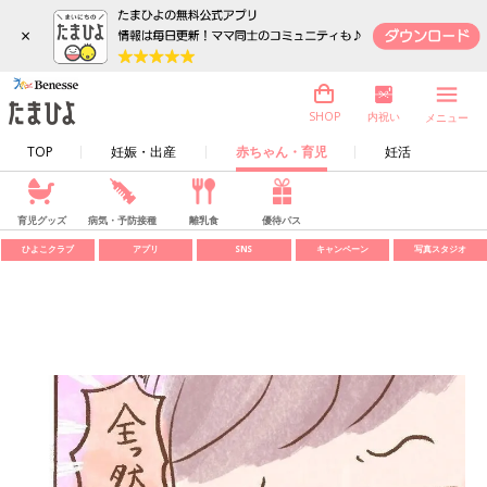
×
内祝い
SHOP
メニュー
TOP
妊娠・出産
赤ちゃん・育児
妊活
育児グッズ
病気・予防接種
離乳食
優待パス
ひよこクラブ
アプリ
SNS
キャンペーン
写真スタジオ