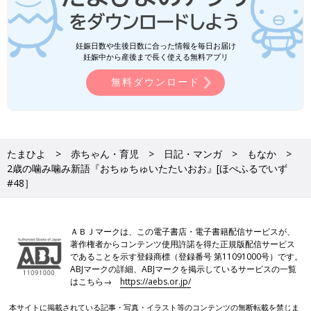
妊娠日数や生後日数に合った情報を毎日お届け
妊娠中から産後まで長く使える無料アプリ
無料ダウンロード
たまひよ
赤ちゃん・育児
日記・マンガ
もなか
2歳の噛み噛み新語『おちゅちゅいたたいおお』[ほぺふるでいず
#48］
ＡＢＪマークは、この電子書店・電子書籍配信サービスが、
著作権者からコンテンツ使用許諾を得た正規版配信サービス
であることを示す登録商標（登録番号 第11091000号）です。
ABJマークの詳細、ABJマークを掲示しているサービスの一覧
はこちら→
https://aebs.or.jp/
本サイトに掲載されている記事・写真・イラスト等のコンテンツの無断転載を禁じま