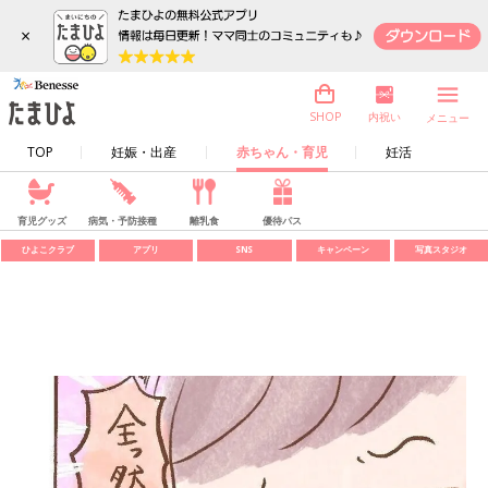
×
内祝い
SHOP
メニュー
TOP
妊娠・出産
赤ちゃん・育児
妊活
育児グッズ
病気・予防接種
離乳食
優待パス
ひよこクラブ
アプリ
SNS
キャンペーン
写真スタジオ