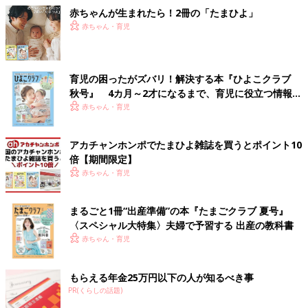
赤ちゃんが生まれたら！2冊の「たまひよ」
赤ちゃん・育児
育児の困ったがズバリ！解決する本『ひよこクラブ
秋号』 4カ月～2才になるまで、育児に役立つ情報が
いっぱい！
赤ちゃん・育児
アカチャンホンポでたまひよ雑誌を買うとポイント10
倍【期間限定】
赤ちゃん・育児
まるごと1冊“出産準備”の本『たまごクラブ 夏号』
〈スペシャル大特集〉夫婦で予習する 出産の教科書
赤ちゃん・育児
もらえる年金25万円以下の人が知るべき事
PR(くらしの話題)