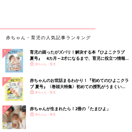
赤ちゃん・育児の人気記事ランキング
育児の困ったがズバリ！解決する本『ひよこクラブ
夏号』 4カ月～2才になるまで、育児に役立つ情報が
いっぱい！
赤ちゃん・育児
赤ちゃんのお世話まるわかり！『初めてのひよこクラ
ブ 夏号』〈巻頭大特集〉初めての授乳がうまくい
く！ おっぱい・ミルクの基本と夏のトラブル 解決テ
赤ちゃん・育児
ク
赤ちゃんが生まれたら！2冊の「たまひよ」
赤ちゃん・育児