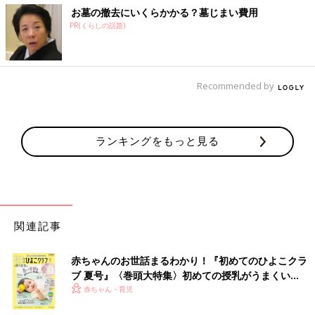
お墓の撤去にいくらかかる？墓じまい費用
PR(くらしの話題)
Recommended by
ランキングをもっと見る
関連記事
赤ちゃんのお世話まるわかり！『初めてのひよこクラ
ブ 夏号』〈巻頭大特集〉初めての授乳がうまくい
く！ おっぱい・ミルクの基本と夏のトラブル 解決テ
赤ちゃん・育児
ク