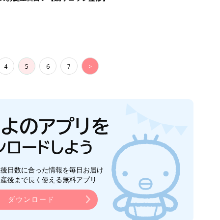
4
5
6
7
>
生後日数に合った情報を毎日お届け
ら産後まで長く使える無料アプリ
ダウンロード