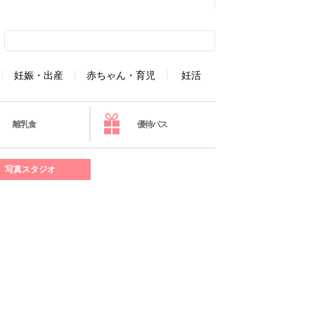
妊娠・出産
赤ちゃん・育児
妊活
離乳食
優待パス
写真スタジオ