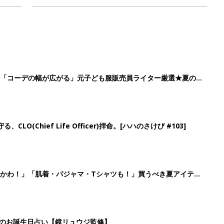
」「コーデの幅が広がる」元子ども服販売員ライター厳選★夏のバ
LO(Chief Life Officer)拝命。[ハハのさけび #103]
かわ！」「肌着・パジャマ・Tシャツも！」買うべき夏アイテム
日のお誕生日占い【鏡リュウジ監修】