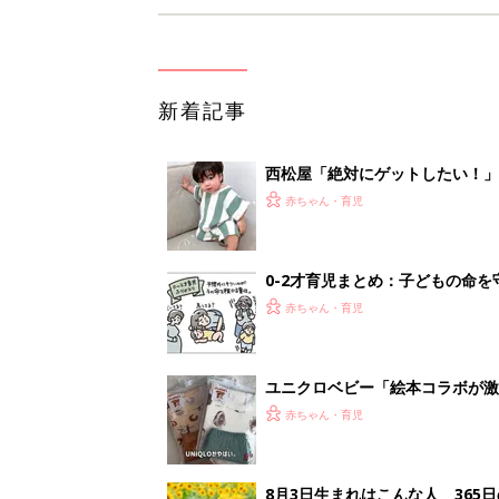
新着記事
西松屋「絶対にゲットしたい！
ズりアイテム5選
赤ちゃん・育児
0-2才育児まとめ：子どもの命を守る、C
赤ちゃん・育児
ユニクロベビー「絵本コラボが激
5選
赤ちゃん・育児
8月3日生まれはこんな人 365