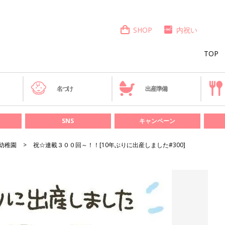
SHOP
内祝い
TOP
き
名づけ
出産準備
SNS
キャンペーン
幼稚園
祝☆連載３００回～！！[10年ぶりに出産しました#300]