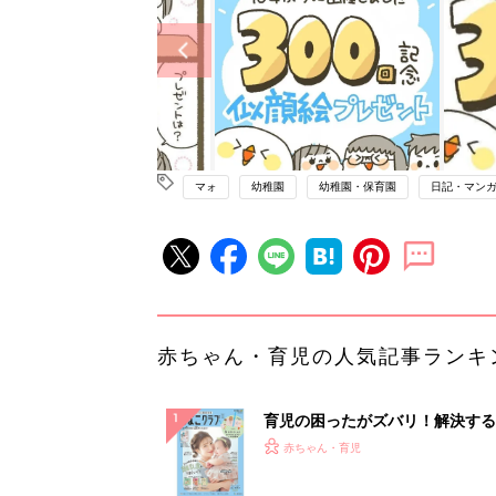
マォ
幼稚園
幼稚園・保育園
日記・マン
赤ちゃん・育児の人気記事ランキ
育児の困ったがズバリ！解決する
『ひよこクラブ 夏号』 4カ月～
赤ちゃん・育児
になるまで、育児に役立つ情報が
ぱい！