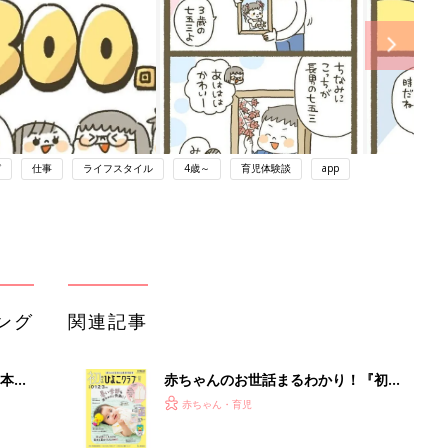
ガ
仕事
ライフスタイル
4歳～
育児体験談
app
ング
関連記事
本
赤ちゃんのお世話まるわかり！『初め
2才
てのひよこクラブ 夏号』〈巻頭大特
赤ちゃん・育児
いっ
集〉初めての授乳がうまくいく！ お
っぱい・ミルクの基本と夏のトラブル