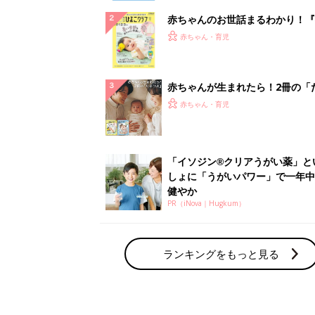
赤ちゃんのお世話まるわかり！『
てのひよこクラブ 夏号』〈巻頭
赤ちゃん・育児
集〉初めての授乳がうまくいく！
っぱい・ミルクの基本と夏のトラ
解決テク
赤ちゃんが生まれたら！2冊の「
ひよ」
赤ちゃん・育児
「イソジン®クリアうがい薬」と
しょに「うがいパワー」で一年中
健やか
PR（iNova｜Hugkum）
ランキングをもっと見る