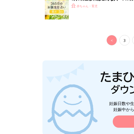
赤ちゃん・育児
<
3
妊娠日数や
妊娠中か