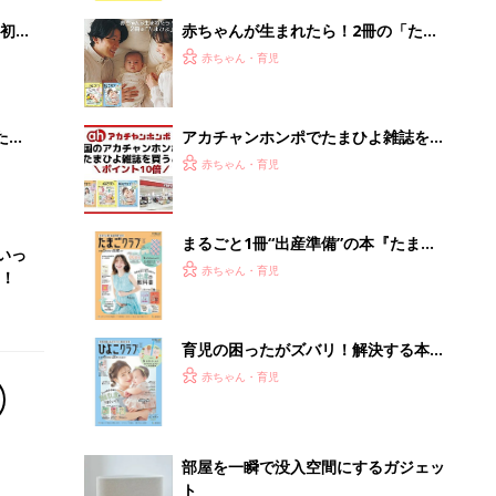
解決テク
初め
赤ちゃんが生まれたら！2冊の「たま
大特
ひよ」
赤ちゃん・育児
 お
ブル
たま
アカチャンホンポでたまひよ雑誌を買
うとポイント10倍【期間限定】
赤ちゃん・育児
まるごと1冊“出産準備”の本『たまご
いっ
クラブ 夏号』〈スペシャル大特集〉
赤ちゃん・育児
！
夫婦で予習する 出産の教科書
育児の困ったがズバリ！解決する本
『ひよこクラブ 夏号』 4カ月～2才
赤ちゃん・育児
になるまで、育児に役立つ情報がいっ
ぱい！
部屋を一瞬で没入空間にするガジェッ
ト