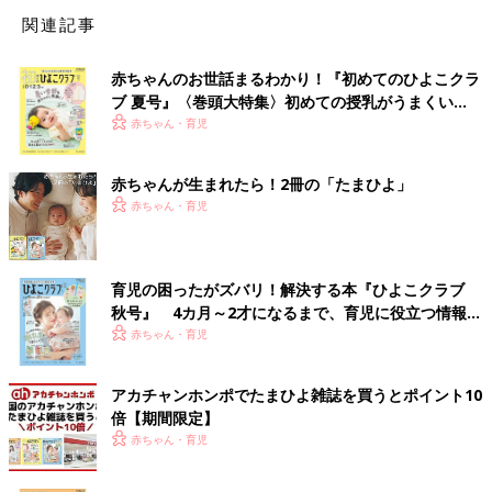
関連記事
赤ちゃんのお世話まるわかり！『初めてのひよこクラ
ブ 夏号』〈巻頭大特集〉初めての授乳がうまくい
く！ おっぱい・ミルクの基本と夏のトラブル 解決テ
赤ちゃん・育児
ク
赤ちゃんが生まれたら！2冊の「たまひよ」
赤ちゃん・育児
育児の困ったがズバリ！解決する本『ひよこクラブ
秋号』 4カ月～2才になるまで、育児に役立つ情報が
いっぱい！
赤ちゃん・育児
アカチャンホンポでたまひよ雑誌を買うとポイント10
倍【期間限定】
赤ちゃん・育児