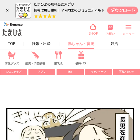
×
内祝い
SHOP
メニュー
TOP
妊娠・出産
赤ちゃん・育児
妊活
育児グッズ
病気・予防接種
離乳食
優待パス
ひよこクラブ
アプリ
SNS
キャンペーン
写真スタジオ