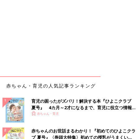
赤ちゃん・育児の人気記事ランキング
育児の困ったがズバリ！解決する本『ひよこクラブ
夏号』 4カ月～2才になるまで、育児に役立つ情報が
いっぱい！
赤ちゃん・育児
赤ちゃんのお世話まるわかり！『初めてのひよこクラ
ブ 夏号』〈巻頭大特集〉初めての授乳がうまくい