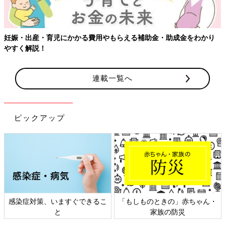
・助成金をわかり
【ワクチン接種できるものも】妊婦の感染症対策
連載一覧へ
ピックアップ
のときの」赤ちゃん・
日本外来小児科学会リーフレッ
六星占術 
家族の防災
ト検討会