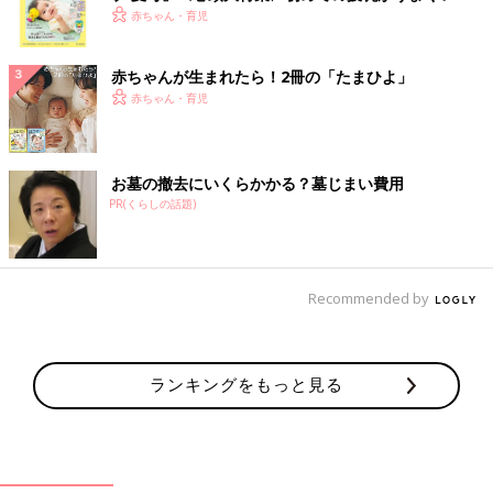
く！ おっぱい・ミルクの基本と夏のトラブル 解決テ
赤ちゃん・育児
ク
赤ちゃんが生まれたら！2冊の「たまひよ」
赤ちゃん・育児
お墓の撤去にいくらかかる？墓じまい費用
PR(くらしの話題)
Recommended by
ランキングをもっと見る