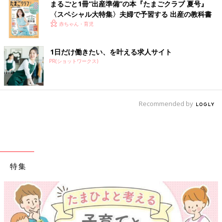
まるごと1冊“出産準備”の本『たまごクラブ 夏号』
〈スペシャル大特集〉夫婦で予習する 出産の教科書
赤ちゃん・育児
1日だけ働きたい、を叶える求人サイト
PR(ショットワークス)
Recommended by
特集