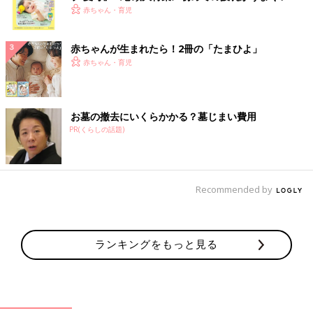
く！ おっぱい・ミルクの基本と夏のトラブル 解決テ
赤ちゃん・育児
ク
赤ちゃんが生まれたら！2冊の「たまひよ」
赤ちゃん・育児
お墓の撤去にいくらかかる？墓じまい費用
PR(くらしの話題)
Recommended by
ランキングをもっと見る