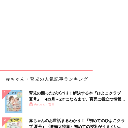
赤ちゃん・育児の人気記事ランキング
育児の困ったがズバリ！解決する本『ひよこクラブ
夏号』 4カ月～2才になるまで、育児に役立つ情報が
いっぱい！
赤ちゃん・育児
赤ちゃんのお世話まるわかり！『初めてのひよこクラ
ブ 夏号』〈巻頭大特集〉初めての授乳がうまくい