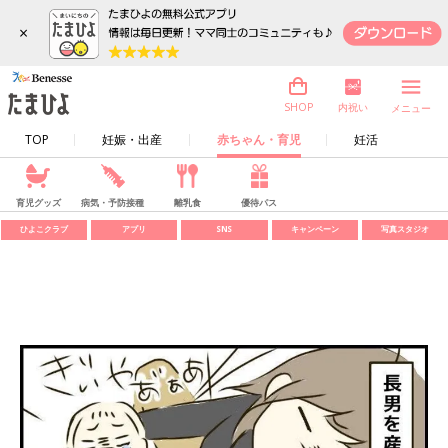
×
内祝い
SHOP
メニュー
TOP
妊娠・出産
赤ちゃん・育児
妊活
育児グッズ
病気・予防接種
離乳食
優待パス
ひよこクラブ
アプリ
SNS
キャンペーン
写真スタジオ