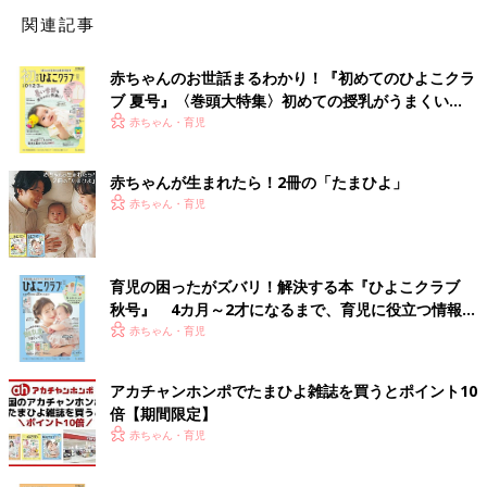
関連記事
赤ちゃんのお世話まるわかり！『初めてのひよこクラ
ブ 夏号』〈巻頭大特集〉初めての授乳がうまくい
く！ おっぱい・ミルクの基本と夏のトラブル 解決テ
赤ちゃん・育児
ク
赤ちゃんが生まれたら！2冊の「たまひよ」
赤ちゃん・育児
育児の困ったがズバリ！解決する本『ひよこクラブ
秋号』 4カ月～2才になるまで、育児に役立つ情報が
いっぱい！
赤ちゃん・育児
アカチャンホンポでたまひよ雑誌を買うとポイント10
倍【期間限定】
赤ちゃん・育児