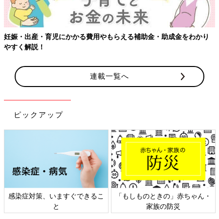
【ワクチン接種できるものも】妊婦の感染症対策、知っておいて！
連載一覧へ
ピックアップ
ん・
日本外来小児科学会リーフレッ
六星占術 細木かおりさんの人
ト検討会
相談