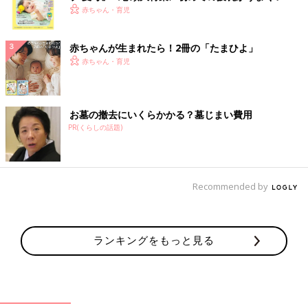
く！ おっぱい・ミルクの基本と夏のトラブル 解決テ
赤ちゃん・育児
ク
赤ちゃんが生まれたら！2冊の「たまひよ」
赤ちゃん・育児
お墓の撤去にいくらかかる？墓じまい費用
PR(くらしの話題)
Recommended by
ランキングをもっと見る