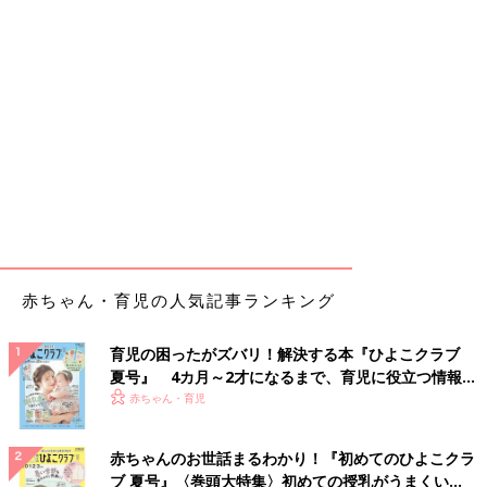
赤ちゃん・育児の人気記事ランキング
育児の困ったがズバリ！解決する本『ひよこクラブ
夏号』 4カ月～2才になるまで、育児に役立つ情報が
いっぱい！
赤ちゃん・育児
赤ちゃんのお世話まるわかり！『初めてのひよこクラ
ブ 夏号』〈巻頭大特集〉初めての授乳がうまくい