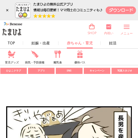
×
内祝い
SHOP
メニュー
TOP
妊娠・出産
赤ちゃん・育児
妊活
育児グッズ
病気・予防接種
離乳食
優待パス
ひよこクラブ
アプリ
SNS
キャンペーン
写真スタジオ