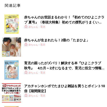
関連記事
赤ちゃんのお世話まるわかり！『初めてのひよこクラ
ブ 夏号』〈巻頭大特集〉初めての授乳がうまくい
く！ おっぱい・ミルクの基本と夏のトラブル 解決テ
赤ちゃん・育児
ク
赤ちゃんが生まれたら！2冊の「たまひよ」
赤ちゃん・育児
育児の困ったがズバリ！解決する本『ひよこクラブ
秋号』 4カ月～2才になるまで、育児に役立つ情報が
いっぱい！
赤ちゃん・育児
アカチャンホンポでたまひよ雑誌を買うとポイント10
倍【期間限定】
赤ちゃん・育児