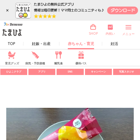
×
内祝い
SHOP
メニュー
TOP
妊娠・出産
赤ちゃん・育児
妊活
育児グッズ
病気・予防接種
離乳食
優待パス
ひよこクラブ
アプリ
SNS
キャンペーン
写真スタジオ