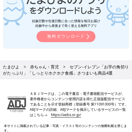
妊娠日数や生後日数に合った情報を毎日お届け
妊娠中から産後まで長く使える無料アプリ
無料ダウンロード
たまひよ
赤ちゃん・育児
セブン-イレブン「お芋の角切り
がたっぷり」「しっとりホクホク食感」さつまいも商品4選
ＡＢＪマークは、この電子書店・電子書籍配信サービスが、
著作権者からコンテンツ使用許諾を得た正規版配信サービス
であることを示す登録商標（登録番号 第11091000号）です。
ABJマークの詳細、ABJマークを掲示しているサービスの一覧
はこちら→
https://aebs.or.jp/
本サイトに掲載されている記事・写真・イラスト等のコンテンツの無断転載を禁じま
す。