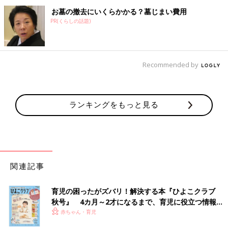
お墓の撤去にいくらかかる？墓じまい費用
PR(くらしの話題)
Recommended by
ランキングをもっと見る
関連記事
育児の困ったがズバリ！解決する本『ひよこクラブ
秋号』 4カ月～2才になるまで、育児に役立つ情報が
いっぱい！
赤ちゃん・育児