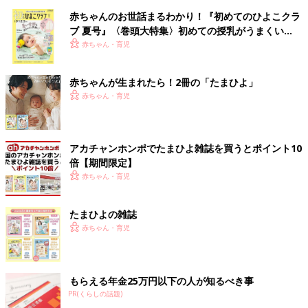
赤ちゃんのお世話まるわかり！『初めてのひよこクラ
ブ 夏号』〈巻頭大特集〉初めての授乳がうまくい
く！ おっぱい・ミルクの基本と夏のトラブル 解決テ
赤ちゃん・育児
ク
赤ちゃんが生まれたら！2冊の「たまひよ」
赤ちゃん・育児
アカチャンホンポでたまひよ雑誌を買うとポイント10
倍【期間限定】
赤ちゃん・育児
たまひよの雑誌
赤ちゃん・育児
もらえる年金25万円以下の人が知るべき事
PR(くらしの話題)