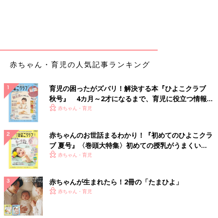
赤ちゃん・育児の人気記事ランキング
育児の困ったがズバリ！解決する本『ひよこクラブ
秋号』 4カ月～2才になるまで、育児に役立つ情報が
いっぱい！
赤ちゃん・育児
赤ちゃんのお世話まるわかり！『初めてのひよこクラ
ブ 夏号』〈巻頭大特集〉初めての授乳がうまくい
く！ おっぱい・ミルクの基本と夏のトラブル 解決テ
赤ちゃん・育児
ク
赤ちゃんが生まれたら！2冊の「たまひよ」
赤ちゃん・育児