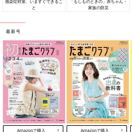
感染症対策、いますぐできるこ
「もしものときの」赤ちゃん・
と
家族の防災
最新号
Amazonで購入
Amazonで購入