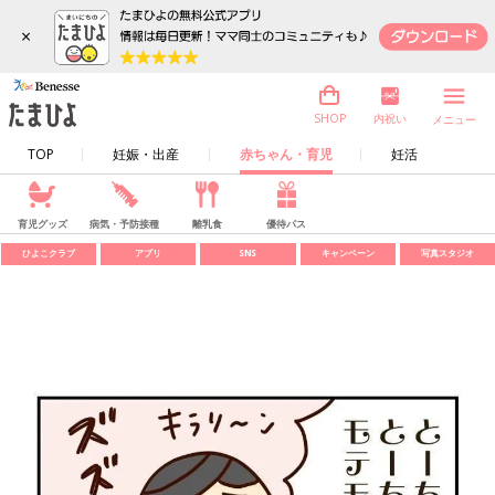
×
内祝い
SHOP
メニュー
TOP
妊娠・出産
赤ちゃん・育児
妊活
育児グッズ
病気・予防接種
離乳食
優待パス
ひよこクラブ
アプリ
SNS
キャンペーン
写真スタジオ