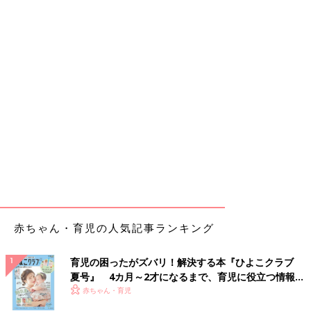
赤ちゃん・育児の人気記事ランキング
育児の困ったがズバリ！解決する本『ひよこクラブ
夏号』 4カ月～2才になるまで、育児に役立つ情報が
いっぱい！
赤ちゃん・育児