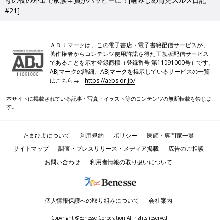
母の夜の外出で家族全員がハッピーに！[噛みしめ育児スルメ日記
#21]
ＡＢＪマークは、この電子書店・電子書籍配信サービスが、
著作権者からコンテンツ使用許諾を得た正規版配信サービス
であることを示す登録商標（登録番号 第11091000号）です。
ABJマークの詳細、ABJマークを掲示しているサービスの一覧
はこちら→
https://aebs.or.jp/
本サイトに掲載されている記事・写真・イラスト等のコンテンツの無断転載を禁じま
す。
たまひよについて
利用規約
ポリシー
医師・専門家一覧
サイトマップ
調査・プレスリリース・メディア掲載
広告のご相談
お問い合わせ
利用者情報の取り扱いについて
個人情報保護への取り組みについて
会社案内
Copyright ©Benesse Corporation All rights reserved.