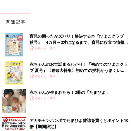
関連記事
育児の困ったがズバリ！解決する本『ひよこクラブ
秋号』 4カ月～2才になるまで、育児に役立つ情報が
いっぱい！
赤ちゃん・育児
赤ちゃんのお世話まるわかり！『初めてのひよこクラ
ブ 夏号』〈巻頭大特集〉初めての授乳がうまくい
く！ おっぱい・ミルクの基本と夏のトラブル 解決テ
赤ちゃん・育児
ク
赤ちゃんが生まれたら！2冊の「たまひよ」
赤ちゃん・育児
アカチャンホンポでたまひよ雑誌を買うとポイント10
倍【期間限定】