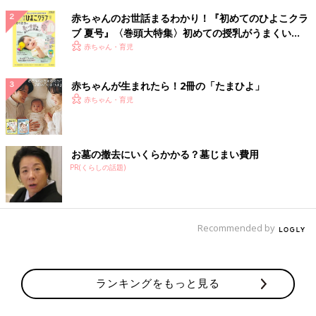
赤ちゃんのお世話まるわかり！『初めてのひよこクラ
ブ 夏号』〈巻頭大特集〉初めての授乳がうまくい
く！ おっぱい・ミルクの基本と夏のトラブル 解決テ
赤ちゃん・育児
ク
赤ちゃんが生まれたら！2冊の「たまひよ」
赤ちゃん・育児
お墓の撤去にいくらかかる？墓じまい費用
PR(くらしの話題)
Recommended by
ランキングをもっと見る