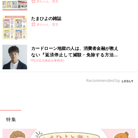
赤ちゃん・育児
たまひよの雑誌
赤ちゃん・育児
カードローン地獄の人は、消費者金融が教え
ない『返済停止して減額・免除する方法』
PR(渋谷法務総合事務所)
で...
Recommended by
特集