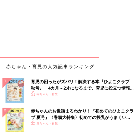
赤ちゃん・育児の人気記事ランキング
育児の困ったがズバリ！解決する本『ひよこクラブ
秋号』 4カ月～2才になるまで、育児に役立つ情報が
いっぱい！
赤ちゃん・育児
赤ちゃんのお世話まるわかり！『初めてのひよこクラ
ブ 夏号』〈巻頭大特集〉初めての授乳がうまくい
く！ おっぱい・ミルクの基本と夏のトラブル 解決テ
赤ちゃん・育児
ク