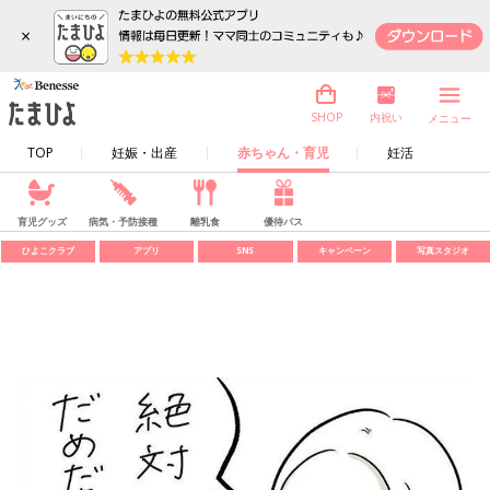
×
内祝い
SHOP
メニュー
TOP
妊娠・出産
赤ちゃん・育児
妊活
育児グッズ
病気・予防接種
離乳食
優待パス
ひよこクラブ
アプリ
SNS
キャンペーン
写真スタジオ