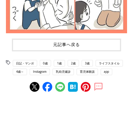
元記事へ戻る
日記・マンガ
0歳
1歳
2歳
3歳
ライフスタイル
4歳～
Instagram
乳幼児健診
育児体験談
app