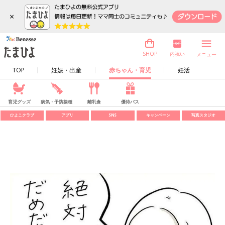
×
内祝い
SHOP
メニュー
TOP
妊娠・出産
赤ちゃん・育児
妊活
育児グッズ
病気・予防接種
離乳食
優待パス
ひよこクラブ
アプリ
SNS
キャンペーン
写真スタジオ