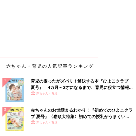
赤ちゃん・育児の人気記事ランキング
育児の困ったがズバリ！解決する本『ひよこクラブ
夏号』 4カ月～2才になるまで、育児に役立つ情報が
いっぱい！
赤ちゃん・育児
赤ちゃんのお世話まるわかり！『初めてのひよこクラ
ブ 夏号』〈巻頭大特集〉初めての授乳がうまくい
く！ おっぱい・ミルクの基本と夏のトラブル 解決テ
赤ちゃん・育児
ク