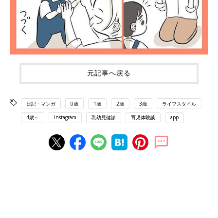
元記事へ戻る
日記・マンガ
0歳
1歳
2歳
3歳
ライフスタイル
4歳～
Instagram
乳幼児健診
育児体験談
app