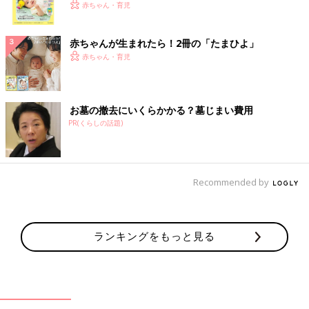
く！ おっぱい・ミルクの基本と夏のトラブル 解決テ
赤ちゃん・育児
ク
赤ちゃんが生まれたら！2冊の「たまひよ」
赤ちゃん・育児
お墓の撤去にいくらかかる？墓じまい費用
PR(くらしの話題)
Recommended by
ランキングをもっと見る