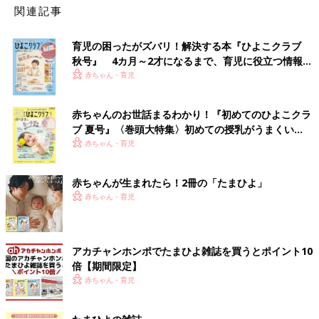
関連記事
育児の困ったがズバリ！解決する本『ひよこクラブ
秋号』 4カ月～2才になるまで、育児に役立つ情報が
いっぱい！
赤ちゃん・育児
赤ちゃんのお世話まるわかり！『初めてのひよこクラ
ブ 夏号』〈巻頭大特集〉初めての授乳がうまくい
く！ おっぱい・ミルクの基本と夏のトラブル 解決テ
赤ちゃん・育児
ク
赤ちゃんが生まれたら！2冊の「たまひよ」
赤ちゃん・育児
アカチャンホンポでたまひよ雑誌を買うとポイント10
倍【期間限定】
赤ちゃん・育児