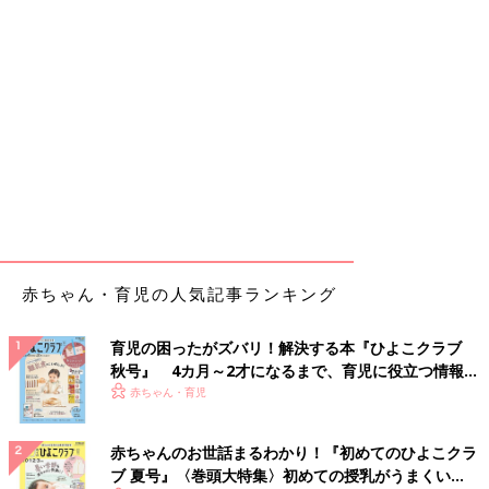
赤ちゃん・育児の人気記事ランキング
育児の困ったがズバリ！解決する本『ひよこクラブ
秋号』 4カ月～2才になるまで、育児に役立つ情報が
いっぱい！
赤ちゃん・育児
赤ちゃんのお世話まるわかり！『初めてのひよこクラ
ブ 夏号』〈巻頭大特集〉初めての授乳がうまくい