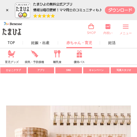
×
内祝い
SHOP
メニュー
TOP
妊娠・出産
赤ちゃん・育児
妊活
育児グッズ
病気・予防接種
離乳食
優待パス
ひよこクラブ
アプリ
SNS
キャンペーン
写真スタジオ