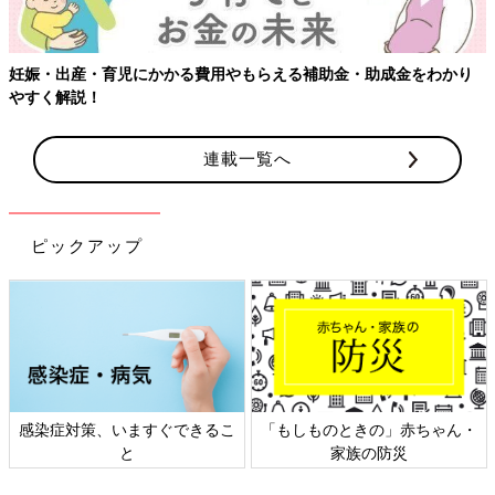
【ワクチン接種できるものも】妊婦の感染症対策、知っておいて！
連載一覧へ
ピックアップ
日本外来小児科学会リーフレッ
六星占術 細木かおりさんの人生
ト検討会
相談