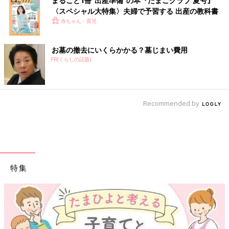
まるごと1冊“出産準備”の本『たまごクラブ 夏号』
〈スペシャル大特集〉夫婦で予習する 出産の教科書
赤ちゃん・育児
お墓の撤去にいくらかかる？墓じまい費用
PR(くらしの話題)
Recommended by
特集