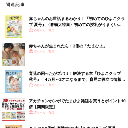
関連記事
赤ちゃんのお世話まるわかり！『初めてのひよこクラ
ブ 夏号』〈巻頭大特集〉初めての授乳がうまくい
く！ おっぱい・ミルクの基本と夏のトラブル 解決テ
赤ちゃん・育児
ク
赤ちゃんが生まれたら！2冊の「たまひよ」
赤ちゃん・育児
育児の困ったがズバリ！解決する本『ひよこクラブ
秋号』 4カ月～2才になるまで、育児に役立つ情報が
いっぱい！
赤ちゃん・育児
アカチャンホンポでたまひよ雑誌を買うとポイント10
倍【期間限定】
赤ちゃん・育児