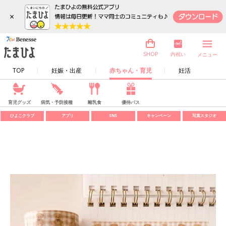
×
内祝い
SHOP
メニュー
TOP
妊娠・出産
赤ちゃん・育児
妊活
育児グッズ
病気・予防接種
離乳食
優待パス
ひよこクラブ
アプリ
SNS
キャンペーン
写真スタジオ