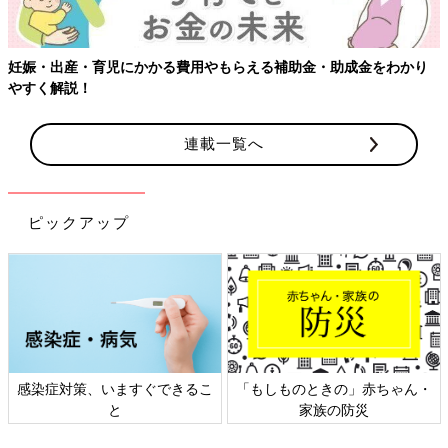
費用やもらえる補助金・助成金をわかり
【ワクチン接種できるもの
連載一覧へ
ピックアップ
すぐできるこ
「もしものときの」赤ちゃん・
日本外来小児科学会
家族の防災
ト検討会