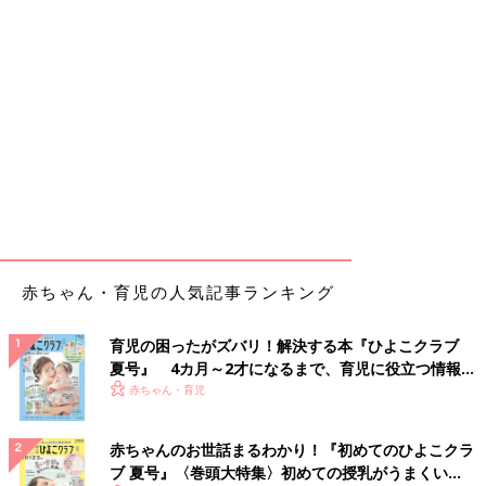
赤ちゃん・育児の人気記事ランキング
育児の困ったがズバリ！解決する本『ひよこクラブ
夏号』 4カ月～2才になるまで、育児に役立つ情報が
いっぱい！
赤ちゃん・育児
赤ちゃんのお世話まるわかり！『初めてのひよこクラ
ブ 夏号』〈巻頭大特集〉初めての授乳がうまくい