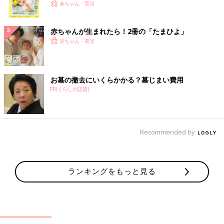
く！ おっぱい・ミルクの基本と夏のトラブル 解決テ
赤ちゃん・育児
ク
赤ちゃんが生まれたら！2冊の「たまひよ」
赤ちゃん・育児
お墓の撤去にいくらかかる？墓じまい費用
PR(くらしの話題)
Recommended by
ランキングをもっと見る