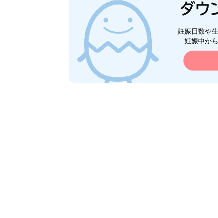
妊娠日数や
妊娠中か