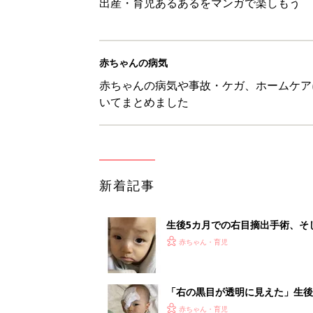
出産・育児あるあるをマンガで楽しもう
赤ちゃんの病気
赤ちゃんの病気や事故・ケガ、ホームケア
いてまとめました
新着記事
生後5カ月での右目摘出手術、そ
の生活【網膜芽細胞腫】
赤ちゃん・育児
「右の黒目が透明に見えた」生後
芽細胞腫】
赤ちゃん・育児