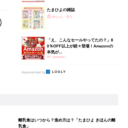
たまひよの雑誌
赤ちゃん・育児
「え、こんなセールやってたの？」8
0％OFF以上が続々登場！Amazonの
本気が...
PR（Amazon）
Recommended by
離乳食はいつから？進め方は？「たまひよ きほんの離
乳食」