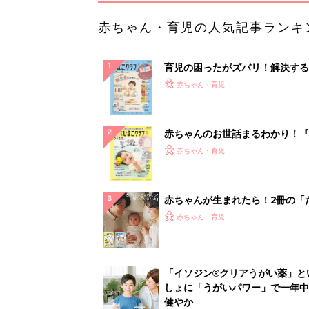
赤ちゃん・育児の人気記事ランキ
育児の困ったがズバリ！解決する
『ひよこクラブ 秋号』 4カ月～
赤ちゃん・育児
になるまで、育児に役立つ情報が
ぱい！
赤ちゃんのお世話まるわかり！『
てのひよこクラブ 夏号』〈巻頭
赤ちゃん・育児
集〉初めての授乳がうまくいく！
っぱい・ミルクの基本と夏のトラ
解決テク
赤ちゃんが生まれたら！2冊の「
ひよ」
赤ちゃん・育児
「イソジン®クリアうがい薬」と
しょに「うがいパワー」で一年中
健やか