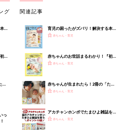
ング
関連記事
本
育児の困ったがズバリ！解決する本
2才
『ひよこクラブ 秋号』 4カ月～2才
赤ちゃん・育児
いっ
になるまで、育児に役立つ情報がいっ
ぱい！
初め
赤ちゃんのお世話まるわかり！『初め
大特
てのひよこクラブ 夏号』〈巻頭大特
赤ちゃん・育児
 お
集〉初めての授乳がうまくいく！ お
ブル
っぱい・ミルクの基本と夏のトラブル
解決テク
たま
赤ちゃんが生まれたら！2冊の「たま
ひよ」
赤ちゃん・育児
アカチャンホンポでたまひよ雑誌を買
いっ
うとポイント10倍【期間限定】
赤ちゃん・育児
！