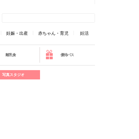
妊娠・出産
赤ちゃん・育児
妊活
離乳食
優待パス
写真スタジオ