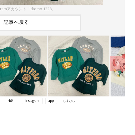
gramアカウント「dtomo.1228」
記事へ戻る
4歳～
Instagram
app
しまむら