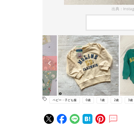
出典：Insta
ベビー・子ども服
0歳
1歳
2歳
3歳