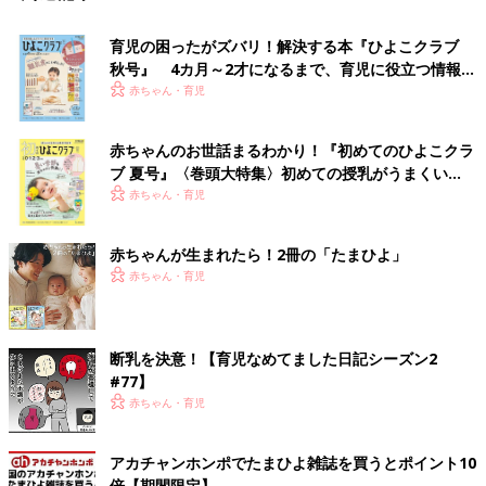
育児の困ったがズバリ！解決する本『ひよこクラブ
秋号』 4カ月～2才になるまで、育児に役立つ情報が
いっぱい！
赤ちゃん・育児
赤ちゃんのお世話まるわかり！『初めてのひよこクラ
ブ 夏号』〈巻頭大特集〉初めての授乳がうまくい
く！ おっぱい・ミルクの基本と夏のトラブル 解決テ
赤ちゃん・育児
ク
赤ちゃんが生まれたら！2冊の「たまひよ」
赤ちゃん・育児
断乳を決意！【育児なめてました日記シーズン2
#77】
赤ちゃん・育児
アカチャンホンポでたまひよ雑誌を買うとポイント10
倍【期間限定】