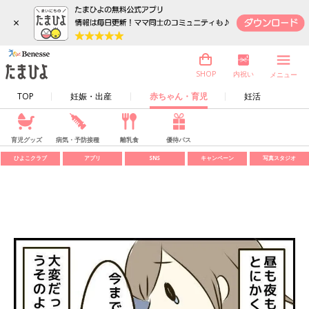
×
内祝い
SHOP
メニュー
TOP
妊娠・出産
赤ちゃん・育児
妊活
育児グッズ
病気・予防接種
離乳食
優待パス
ひよこクラブ
アプリ
SNS
キャンペーン
写真スタジオ