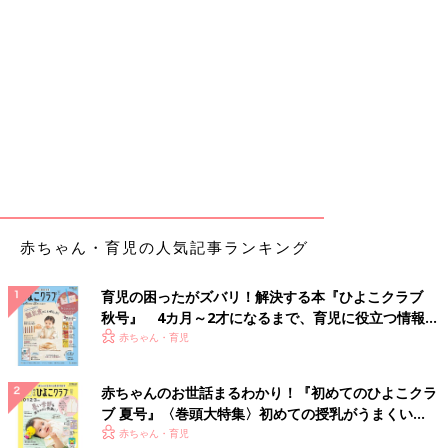
赤ちゃん・育児の人気記事ランキング
育児の困ったがズバリ！解決する本『ひよこクラブ
秋号』 4カ月～2才になるまで、育児に役立つ情報が
いっぱい！
赤ちゃん・育児
赤ちゃんのお世話まるわかり！『初めてのひよこクラ
ブ 夏号』〈巻頭大特集〉初めての授乳がうまくい
く！ おっぱい・ミルクの基本と夏のトラブル 解決テ
赤ちゃん・育児