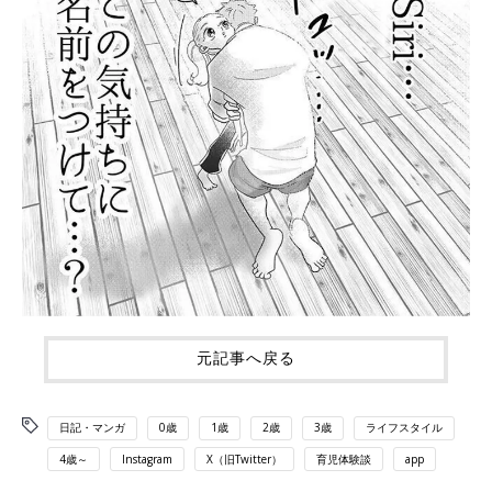
元記事へ戻る
日記・マンガ
0歳
1歳
2歳
3歳
ライフスタイル
4歳～
Instagram
X（旧Twitter）
育児体験談
app