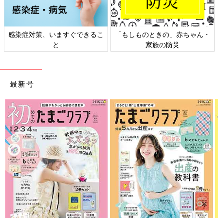
日本外来小児科学会リーフレッ
六星占術 細木かおりさんの人生
ト検討会
相談
最新号