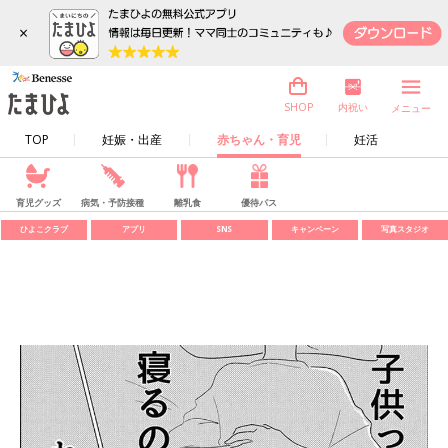
×
内祝い
SHOP
メニュー
TOP
妊娠・出産
赤ちゃん・育児
妊活
育児グッズ
病気・予防接種
離乳食
優待パス
ひよこクラブ
アプリ
SNS
キャンペーン
写真スタジオ