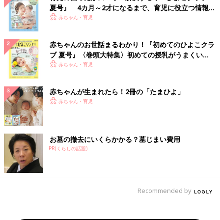
夏号』 4カ月～2才になるまで、育児に役立つ情報が
いっぱい！
赤ちゃん・育児
赤ちゃんのお世話まるわかり！『初めてのひよこクラ
ブ 夏号』〈巻頭大特集〉初めての授乳がうまくい
く！ おっぱい・ミルクの基本と夏のトラブル 解決テ
赤ちゃん・育児
ク
赤ちゃんが生まれたら！2冊の「たまひよ」
赤ちゃん・育児
お墓の撤去にいくらかかる？墓じまい費用
PR(くらしの話題)
Recommended by