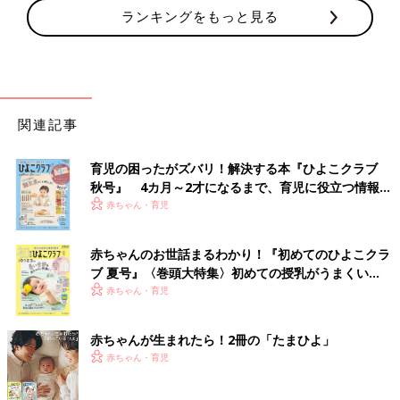
ランキングをもっと見る
関連記事
育児の困ったがズバリ！解決する本『ひよこクラブ
秋号』 4カ月～2才になるまで、育児に役立つ情報が
いっぱい！
赤ちゃん・育児
赤ちゃんのお世話まるわかり！『初めてのひよこクラ
ブ 夏号』〈巻頭大特集〉初めての授乳がうまくい
く！ おっぱい・ミルクの基本と夏のトラブル 解決テ
赤ちゃん・育児
ク
赤ちゃんが生まれたら！2冊の「たまひよ」
赤ちゃん・育児