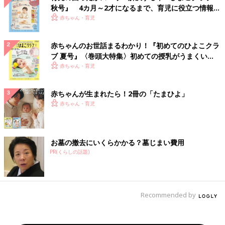
秋号』 4カ月～2才になるまで、育児に役立つ情報が
いっぱい！
赤ちゃん・育児
赤ちゃんのお世話まるわかり！『初めてのひよこクラ
ブ 夏号』〈巻頭大特集〉初めての授乳がうまくい
く！ おっぱい・ミルクの基本と夏のトラブル 解決テ
赤ちゃん・育児
ク
赤ちゃんが生まれたら！2冊の「たまひよ」
赤ちゃん・育児
お墓の撤去にいくらかかる？墓じまい費用
PR(くらしの話題)
Recommended by