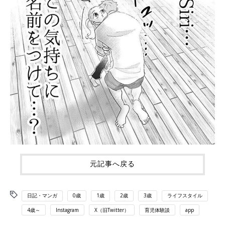
元記事へ戻る
日記・マンガ
0歳
1歳
2歳
3歳
ライフスタイル
4歳～
Instagram
X（旧Twitter）
育児体験談
app