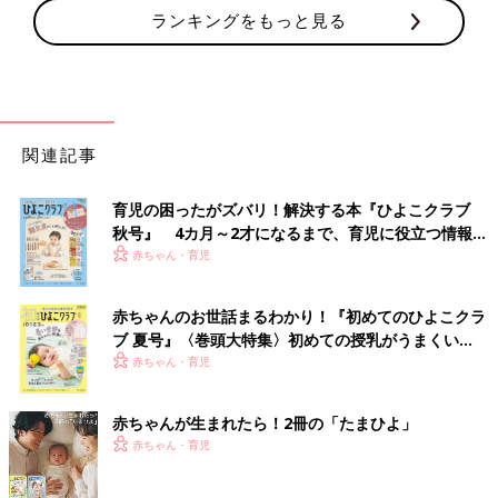
ランキングをもっと見る
関連記事
育児の困ったがズバリ！解決する本『ひよこクラブ
秋号』 4カ月～2才になるまで、育児に役立つ情報が
いっぱい！
赤ちゃん・育児
赤ちゃんのお世話まるわかり！『初めてのひよこクラ
ブ 夏号』〈巻頭大特集〉初めての授乳がうまくい
く！ おっぱい・ミルクの基本と夏のトラブル 解決テ
赤ちゃん・育児
ク
赤ちゃんが生まれたら！2冊の「たまひよ」
赤ちゃん・育児