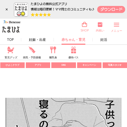
×
内祝い
SHOP
メニュー
TOP
妊娠・出産
赤ちゃん・育児
妊活
育児グッズ
病気・予防接種
離乳食
優待パス
ひよこクラブ
アプリ
SNS
キャンペーン
写真スタジオ