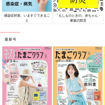
日本外来小児科学会リーフレッ
六星占術 細木かおりさんの人生
ト検討会
相談
最新号