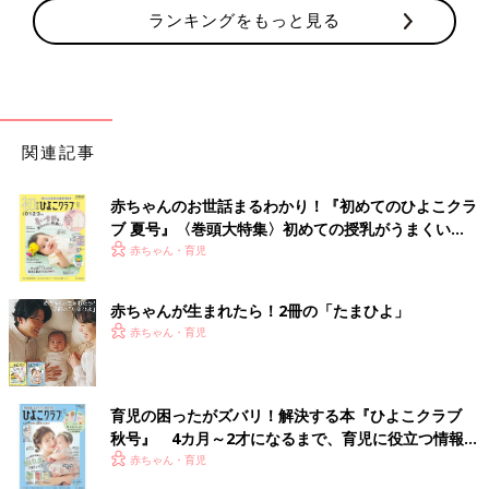
ランキングをもっと見る
関連記事
赤ちゃんのお世話まるわかり！『初めてのひよこクラ
ブ 夏号』〈巻頭大特集〉初めての授乳がうまくい
く！ おっぱい・ミルクの基本と夏のトラブル 解決テ
赤ちゃん・育児
ク
赤ちゃんが生まれたら！2冊の「たまひよ」
赤ちゃん・育児
育児の困ったがズバリ！解決する本『ひよこクラブ
秋号』 4カ月～2才になるまで、育児に役立つ情報が
いっぱい！
赤ちゃん・育児