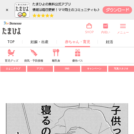
×
内祝い
SHOP
メニュー
TOP
妊娠・出産
赤ちゃん・育児
妊活
育児グッズ
病気・予防接種
離乳食
優待パス
ひよこクラブ
アプリ
SNS
キャンペーン
写真スタジオ