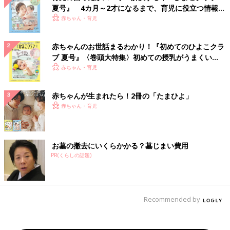
夏号』 4カ月～2才になるまで、育児に役立つ情報が
いっぱい！
赤ちゃん・育児
赤ちゃんのお世話まるわかり！『初めてのひよこクラ
ブ 夏号』〈巻頭大特集〉初めての授乳がうまくい
く！ おっぱい・ミルクの基本と夏のトラブル 解決テ
赤ちゃん・育児
ク
赤ちゃんが生まれたら！2冊の「たまひよ」
赤ちゃん・育児
お墓の撤去にいくらかかる？墓じまい費用
PR(くらしの話題)
Recommended by