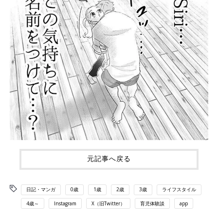
元記事へ戻る
日記・マンガ
0歳
1歳
2歳
3歳
ライフスタイル
4歳～
Instagram
X（旧Twitter）
育児体験談
app