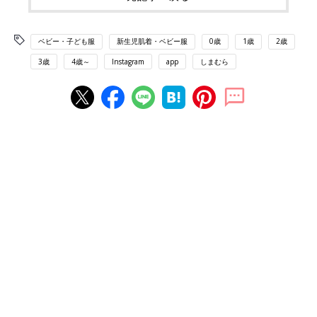
ベビー・子ども服
新生児肌着・ベビー服
0歳
1歳
2歳
3歳
4歳～
Instagram
app
しまむら