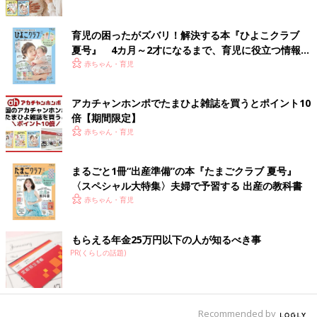
育児の困ったがズバリ！解決する本『ひよこクラブ
夏号』 4カ月～2才になるまで、育児に役立つ情報が
いっぱい！
赤ちゃん・育児
アカチャンホンポでたまひよ雑誌を買うとポイント10
倍【期間限定】
赤ちゃん・育児
まるごと1冊“出産準備”の本『たまごクラブ 夏号』
〈スペシャル大特集〉夫婦で予習する 出産の教科書
赤ちゃん・育児
もらえる年金25万円以下の人が知るべき事
PR(くらしの話題)
Recommended by