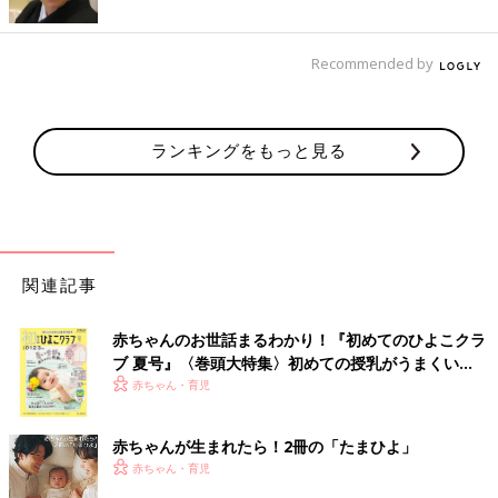
Recommended by
ランキングをもっと見る
関連記事
赤ちゃんのお世話まるわかり！『初めてのひよこクラ
ブ 夏号』〈巻頭大特集〉初めての授乳がうまくい
く！ おっぱい・ミルクの基本と夏のトラブル 解決テ
赤ちゃん・育児
ク
赤ちゃんが生まれたら！2冊の「たまひよ」
赤ちゃん・育児