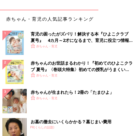
赤ちゃん・育児の人気記事ランキング
育児の困ったがズバリ！解決する本『ひよこクラブ
夏号』 4カ月～2才になるまで、育児に役立つ情報が
いっぱい！
赤ちゃん・育児
赤ちゃんのお世話まるわかり！『初めてのひよこクラ
ブ 夏号』〈巻頭大特集〉初めての授乳がうまくい
く！ おっぱい・ミルクの基本と夏のトラブル 解決テ
赤ちゃん・育児
ク
赤ちゃんが生まれたら！2冊の「たまひよ」
赤ちゃん・育児
お墓の撤去にいくらかかる？墓じまい費用
PR(くらしの話題)