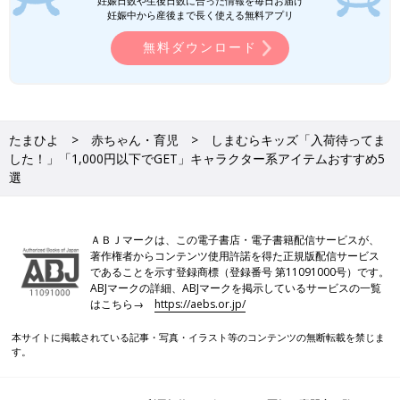
妊娠日数や生後日数に合った情報を毎日お届け
妊娠中から産後まで長く使える無料アプリ
無料ダウンロード
たまひよ
赤ちゃん・育児
しまむらキッズ「入荷待ってま
した！」「1,000円以下でGET」キャラクター系アイテムおすすめ5
選
ＡＢＪマークは、この電子書店・電子書籍配信サービスが、
著作権者からコンテンツ使用許諾を得た正規版配信サービス
であることを示す登録商標（登録番号 第11091000号）です。
ABJマークの詳細、ABJマークを掲示しているサービスの一覧
はこちら→
https://aebs.or.jp/
本サイトに掲載されている記事・写真・イラスト等のコンテンツの無断転載を禁じま
す。