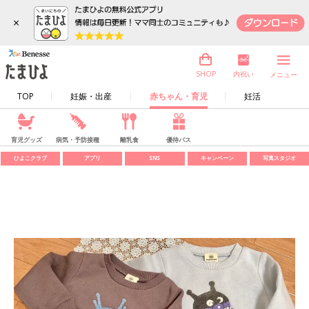
×
内祝い
SHOP
メニュー
TOP
妊娠・出産
赤ちゃん・育児
妊活
育児グッズ
病気・予防接種
離乳食
優待パス
ひよこクラブ
アプリ
SNS
キャンペーン
写真スタジオ