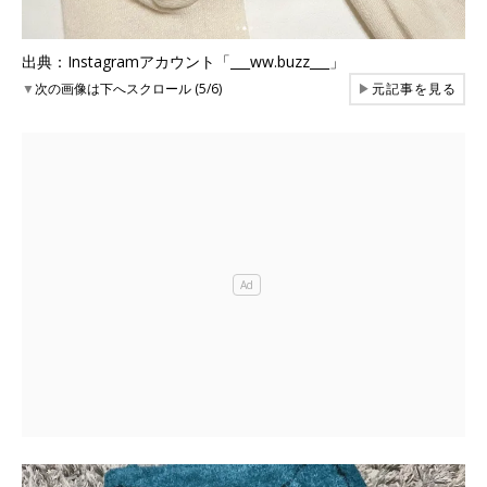
出典：Instagramアカウント「___ww.buzz___」
▼
次の画像は下へスクロール (5/6)
▶
元記事を見る