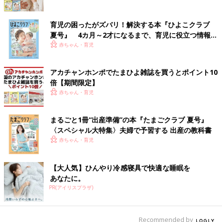
育児の困ったがズバリ！解決する本『ひよこクラブ
夏号』 4カ月～2才になるまで、育児に役立つ情報が
いっぱい！
赤ちゃん・育児
アカチャンホンポでたまひよ雑誌を買うとポイント10
倍【期間限定】
赤ちゃん・育児
まるごと1冊“出産準備”の本『たまごクラブ 夏号』
〈スペシャル大特集〉夫婦で予習する 出産の教科書
赤ちゃん・育児
【大人気】ひんやり冷感寝具で快適な睡眠を
あなたに。
PR(アイリスプラザ)
Recommended by