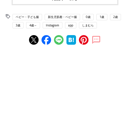
ベビー・子ども服
新生児肌着・ベビー服
0歳
1歳
2歳
3歳
4歳～
Instagram
app
しまむら