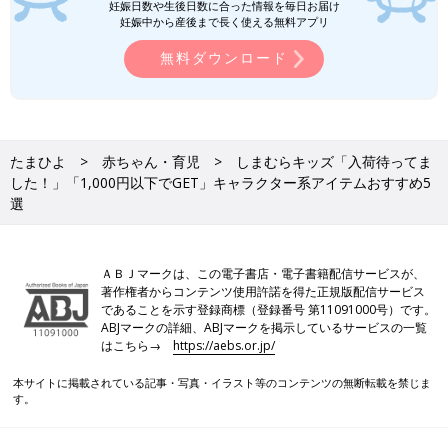
妊娠日数や生後日数に合った情報を毎日お届け
妊娠中から産後まで長く使える無料アプリ
無料ダウンロード
たまひよ
赤ちゃん・育児
しまむらキッズ「入荷待ってま
した！」「1,000円以下でGET」キャラクター系アイテムおすすめ5
選
ＡＢＪマークは、この電子書店・電子書籍配信サービスが、
著作権者からコンテンツ使用許諾を得た正規版配信サービス
であることを示す登録商標（登録番号 第11091000号）です。
ABJマークの詳細、ABJマークを掲示しているサービスの一覧
はこちら→
https://aebs.or.jp/
本サイトに掲載されている記事・写真・イラスト等のコンテンツの無断転載を禁じま
す。