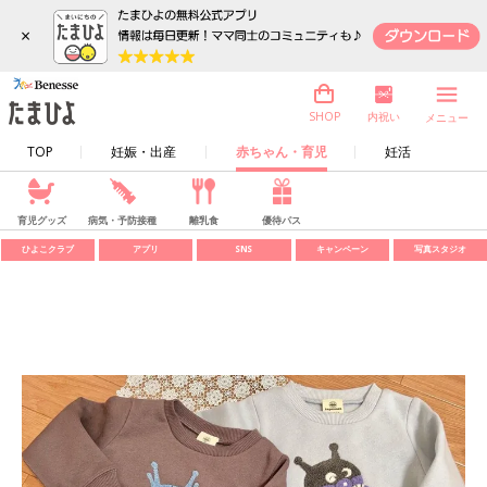
×
内祝い
SHOP
メニュー
TOP
妊娠・出産
赤ちゃん・育児
妊活
育児グッズ
病気・予防接種
離乳食
優待パス
ひよこクラブ
アプリ
SNS
キャンペーン
写真スタジオ