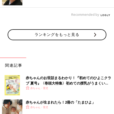
Recommended by
ランキングをもっと見る
関連記事
赤ちゃんのお世話まるわかり！『初めてのひよこクラ
ブ 夏号』〈巻頭大特集〉初めての授乳がうまくい
く！ おっぱい・ミルクの基本と夏のトラブル 解決テ
赤ちゃん・育児
ク
赤ちゃんが生まれたら！2冊の「たまひよ」
赤ちゃん・育児