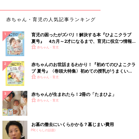
赤ちゃん・育児の人気記事ランキング
育児の困ったがズバリ！解決する本『ひよこクラブ
夏号』 4カ月～2才になるまで、育児に役立つ情報が
いっぱい！
赤ちゃん・育児
赤ちゃんのお世話まるわかり！『初めてのひよこクラ
ブ 夏号』〈巻頭大特集〉初めての授乳がうまくい
く！ おっぱい・ミルクの基本と夏のトラブル 解決テ
赤ちゃん・育児
ク
赤ちゃんが生まれたら！2冊の「たまひよ」
赤ちゃん・育児
お墓の撤去にいくらかかる？墓じまい費用
PR(くらしの話題)