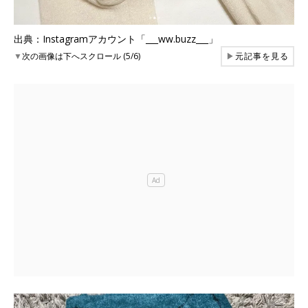
出典：Instagramアカウント「___ww.buzz___」
▼
次の画像は下へスクロール (5/6)
▶
元記事を見る