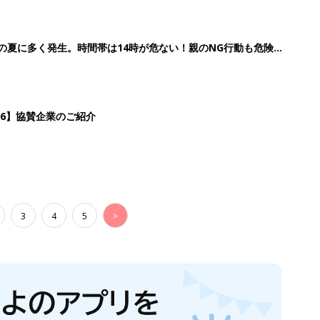
歳の夏に多く発生。時間帯は14時が危ない！親のNG行動も危険を
26】協賛企業のご紹介
3
4
5
>