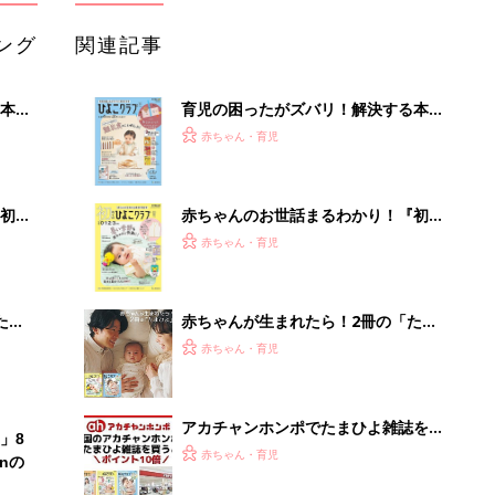
ング
関連記事
本
育児の困ったがズバリ！解決する本
2才
『ひよこクラブ 秋号』 4カ月～2才
赤ちゃん・育児
いっ
になるまで、育児に役立つ情報がいっ
ぱい！
初め
赤ちゃんのお世話まるわかり！『初め
大特
てのひよこクラブ 夏号』〈巻頭大特
赤ちゃん・育児
 お
集〉初めての授乳がうまくいく！ お
ブル
っぱい・ミルクの基本と夏のトラブル
解決テク
たま
赤ちゃんが生まれたら！2冊の「たま
ひよ」
赤ちゃん・育児
アカチャンホンポでたまひよ雑誌を買
」8
うとポイント10倍【期間限定】
赤ちゃん・育児
nの