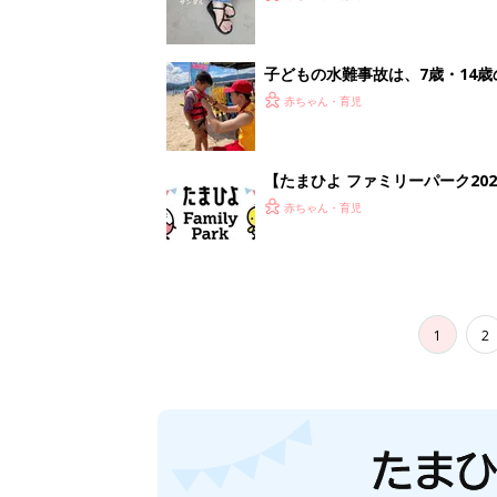
子どもの水難事故は、7歳・14
まねく【専門家】
赤ちゃん・育児
【たまひよ ファミリーパーク20
赤ちゃん・育児
1
2