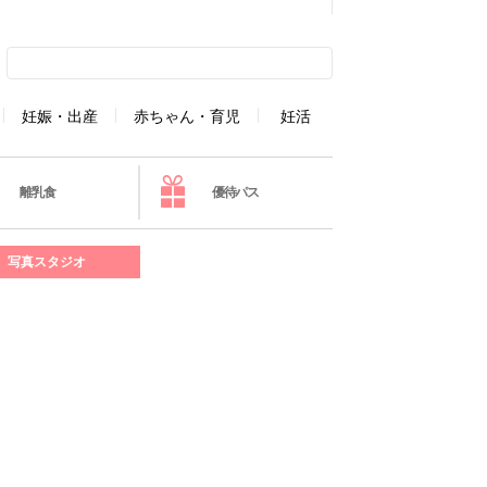
妊娠・出産
赤ちゃん・育児
妊活
離乳食
優待パス
写真スタジオ