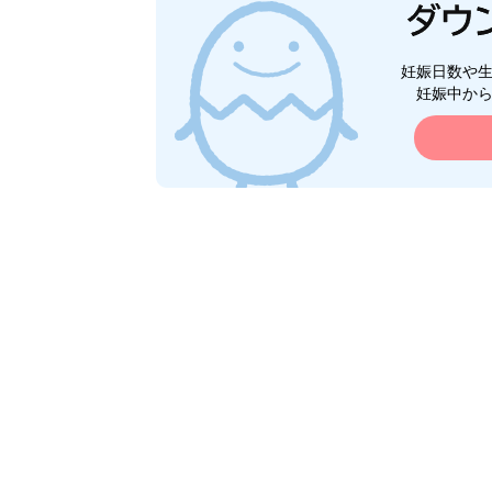
妊娠日数や
妊娠中か