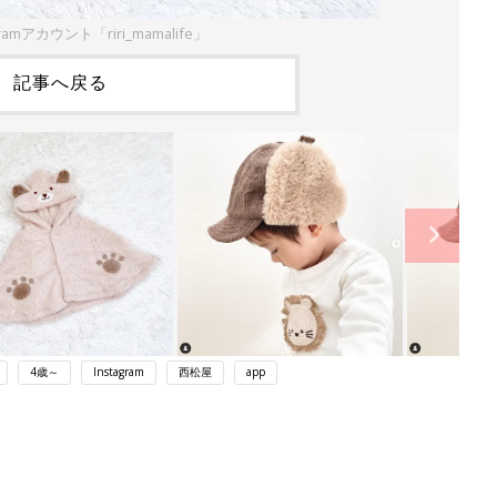
ramアカウント「riri_mamalife」
記事へ戻る
4歳～
Instagram
西松屋
app