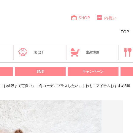
SHOP
内祝い
TOP
き
名づけ
出産準備
SNS
キャンペーン
「お値段まで可愛い」「冬コーデにプラスしたい」ふわもこアイテムおすすめ5選