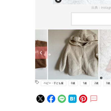
出典：Instag
ベビー・子ども服
0歳
1歳
2歳
3歳