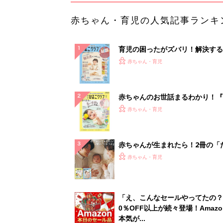
赤ちゃん・育児の人気記事ランキ
育児の困ったがズバリ！解決する
『ひよこクラブ 秋号』 4カ月～
赤ちゃん・育児
になるまで、育児に役立つ情報が
ぱい！
赤ちゃんのお世話まるわかり！『
てのひよこクラブ 夏号』〈巻頭
赤ちゃん・育児
集〉初めての授乳がうまくいく！
っぱい・ミルクの基本と夏のトラ
解決テク
赤ちゃんが生まれたら！2冊の「
ひよ」
赤ちゃん・育児
「え、こんなセールやってたの？
0％OFF以上が続々登場！Amazo
本気が...