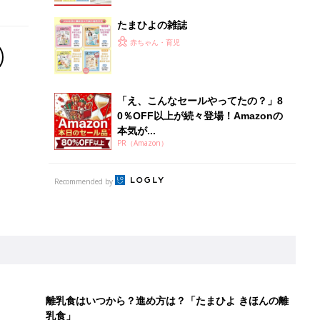
たまひよの雑誌
赤ちゃん・育児
「え、こんなセールやってたの？」8
0％OFF以上が続々登場！Amazonの
本気が...
PR（Amazon）
Recommended by
離乳食はいつから？進め方は？「たまひよ きほんの離
乳食」