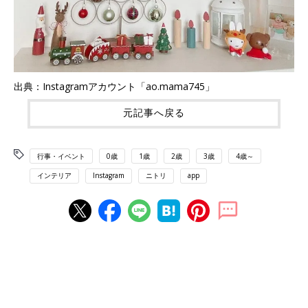
出典：Instagramアカウント「ao.mama745」
元記事へ戻る
行事・イベント
0歳
1歳
2歳
3歳
4歳～
インテリア
Instagram
ニトリ
app