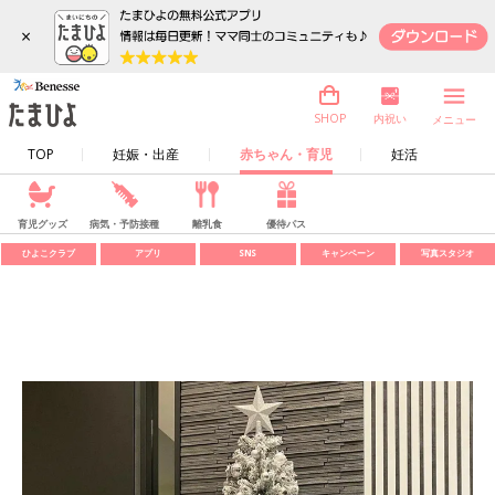
×
内祝い
SHOP
メニュー
TOP
妊娠・出産
赤ちゃん・育児
妊活
育児グッズ
病気・予防接種
離乳食
優待パス
ひよこクラブ
アプリ
SNS
キャンペーン
写真スタジオ