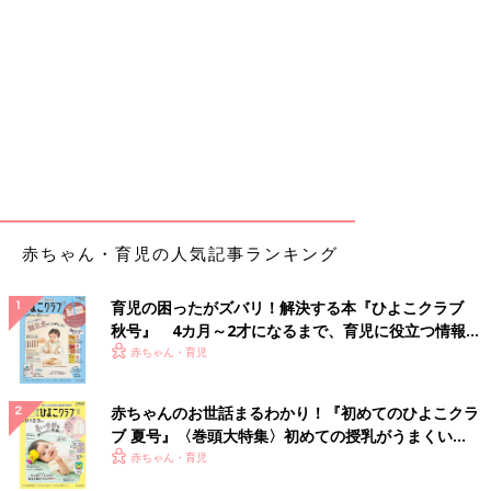
赤ちゃん・育児の人気記事ランキング
育児の困ったがズバリ！解決する本『ひよこクラブ
秋号』 4カ月～2才になるまで、育児に役立つ情報が
いっぱい！
赤ちゃん・育児
赤ちゃんのお世話まるわかり！『初めてのひよこクラ
ブ 夏号』〈巻頭大特集〉初めての授乳がうまくい
く！ おっぱい・ミルクの基本と夏のトラブル 解決テ
赤ちゃん・育児
ク