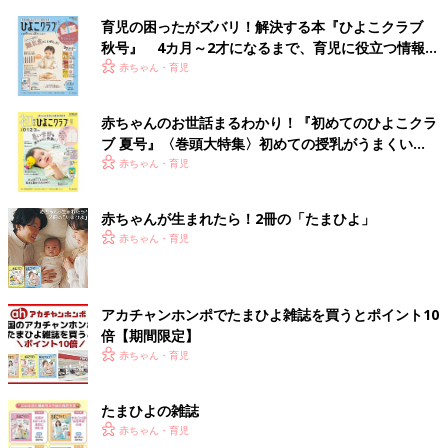
育児の困ったがズバリ！解決する本『ひよこクラブ
秋号』 4カ月～2才になるまで、育児に役立つ情報が
いっぱい！
赤ちゃん・育児
赤ちゃんのお世話まるわかり！『初めてのひよこクラ
ブ 夏号』〈巻頭大特集〉初めての授乳がうまくい
く！ おっぱい・ミルクの基本と夏のトラブル 解決テ
赤ちゃん・育児
ク
赤ちゃんが生まれたら！2冊の「たまひよ」
赤ちゃん・育児
アカチャンホンポでたまひよ雑誌を買うとポイント10
倍【期間限定】
赤ちゃん・育児
たまひよの雑誌
赤ちゃん・育児