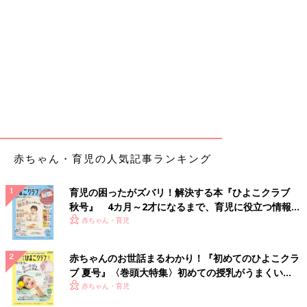
赤ちゃん・育児の人気記事ランキング
育児の困ったがズバリ！解決する本『ひよこクラブ
秋号』 4カ月～2才になるまで、育児に役立つ情報が
いっぱい！
赤ちゃん・育児
赤ちゃんのお世話まるわかり！『初めてのひよこクラ
ブ 夏号』〈巻頭大特集〉初めての授乳がうまくい
く！ おっぱい・ミルクの基本と夏のトラブル 解決テ
赤ちゃん・育児
ク