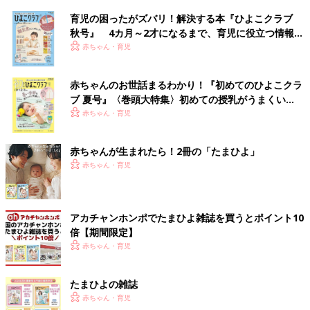
育児の困ったがズバリ！解決する本『ひよこクラブ
秋号』 4カ月～2才になるまで、育児に役立つ情報が
いっぱい！
赤ちゃん・育児
赤ちゃんのお世話まるわかり！『初めてのひよこクラ
ブ 夏号』〈巻頭大特集〉初めての授乳がうまくい
く！ おっぱい・ミルクの基本と夏のトラブル 解決テ
赤ちゃん・育児
ク
赤ちゃんが生まれたら！2冊の「たまひよ」
赤ちゃん・育児
アカチャンホンポでたまひよ雑誌を買うとポイント10
倍【期間限定】
赤ちゃん・育児
たまひよの雑誌
赤ちゃん・育児