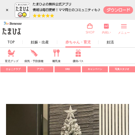
×
内祝い
SHOP
メニュー
TOP
妊娠・出産
赤ちゃん・育児
妊活
育児グッズ
病気・予防接種
離乳食
優待パス
ひよこクラブ
アプリ
SNS
キャンペーン
写真スタジオ