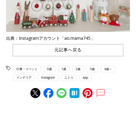
出典：Instagramアカウント「ao.mama745」
元記事へ戻る
行事・イベント
0歳
1歳
2歳
3歳
4歳～
インテリア
Instagram
ニトリ
app