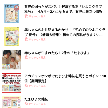
育児の困ったがズバリ！解決する本『ひよこクラブ
秋号』 4カ月～2才になるまで、育児に役立つ情報が
いっぱい！
赤ちゃん・育児
赤ちゃんのお世話まるわかり！『初めてのひよこクラ
ブ 夏号』〈巻頭大特集〉初めての授乳がうまくい
く！ おっぱい・ミルクの基本と夏のトラブル 解決テ
赤ちゃん・育児
ク
赤ちゃんが生まれたら！2冊の「たまひよ」
赤ちゃん・育児
アカチャンホンポでたまひよ雑誌を買うとポイント10
倍【期間限定】
赤ちゃん・育児
たまひよの雑誌
赤ちゃん・育児