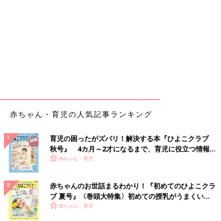
赤ちゃん・育児の人気記事ランキング
育児の困ったがズバリ！解決する本『ひよこクラブ
秋号』 4カ月～2才になるまで、育児に役立つ情報が
いっぱい！
赤ちゃん・育児
赤ちゃんのお世話まるわかり！『初めてのひよこクラ
ブ 夏号』〈巻頭大特集〉初めての授乳がうまくい
く！ おっぱい・ミルクの基本と夏のトラブル 解決テ
赤ちゃん・育児
ク