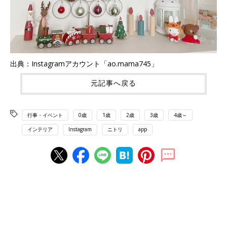
出典：Instagramアカウント「ao.mama745」
元記事へ戻る
行事・イベント
0歳
1歳
2歳
3歳
4歳～
インテリア
Instagram
ニトリ
app