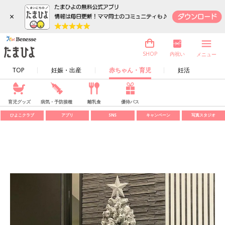
×
内祝い
SHOP
メニュー
TOP
妊娠・出産
赤ちゃん・育児
妊活
育児グッズ
病気・予防接種
離乳食
優待パス
ひよこクラブ
アプリ
SNS
キャンペーン
写真スタジオ