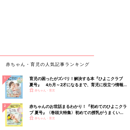
赤ちゃん・育児の人気記事ランキング
育児の困ったがズバリ！解決する本『ひよこクラブ
夏号』 4カ月～2才になるまで、育児に役立つ情報が
いっぱい！
赤ちゃん・育児
赤ちゃんのお世話まるわかり！『初めてのひよこクラ
ブ 夏号』〈巻頭大特集〉初めての授乳がうまくい
く！ おっぱい・ミルクの基本と夏のトラブル 解決テ
赤ちゃん・育児
ク