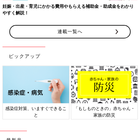
かり
【ワクチン接種できるものも】妊婦の感染症対策、知っておい
連載一覧へ
ピックアップ
ちゃん・
日本外来小児科学会リーフレッ
六星占術 細木かおりさん
ト検討会
相談
最新号