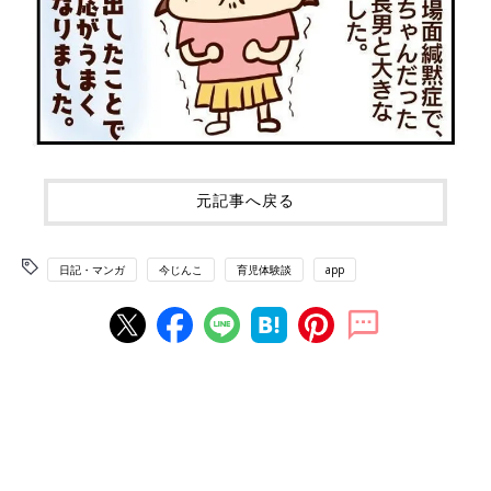
元記事へ戻る
日記・マンガ
今じんこ
育児体験談
app