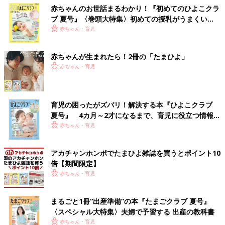
赤ちゃんのお世話まるわかり！『初めてのひよこクラ
ブ 夏号』〈巻頭大特集〉初めての授乳がうまくい
く！ おっぱい・ミルクの基本と夏のトラブル 解決テ
赤ちゃん・育児
ク
赤ちゃんが生まれたら！2冊の「たまひよ」
赤ちゃん・育児
育児の困ったがズバリ！解決する本『ひよこクラブ
夏号』 4カ月～2才になるまで、育児に役立つ情報が
いっぱい！
赤ちゃん・育児
アカチャンホンポでたまひよ雑誌を買うとポイント10
倍【期間限定】
赤ちゃん・育児
まるごと1冊“出産準備”の本『たまごクラブ 夏号』
〈スペシャル大特集〉夫婦で予習する 出産の教科書
赤ちゃん・育児