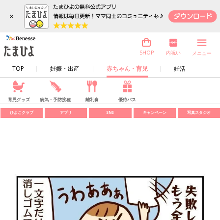
×
内祝い
SHOP
メニュー
TOP
妊娠・出産
赤ちゃん・育児
妊活
育児グッズ
病気・予防接種
離乳食
優待パス
ひよこクラブ
アプリ
SNS
キャンペーン
写真スタジオ