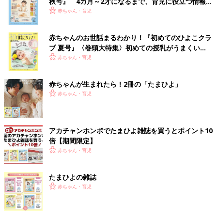
秋号』 4カ月～2才になるまで、育児に役立つ情報が
いっぱい！
赤ちゃん・育児
赤ちゃんのお世話まるわかり！『初めてのひよこクラ
ブ 夏号』〈巻頭大特集〉初めての授乳がうまくい
く！ おっぱい・ミルクの基本と夏のトラブル 解決テ
赤ちゃん・育児
ク
赤ちゃんが生まれたら！2冊の「たまひよ」
赤ちゃん・育児
アカチャンホンポでたまひよ雑誌を買うとポイント10
倍【期間限定】
赤ちゃん・育児
たまひよの雑誌
赤ちゃん・育児