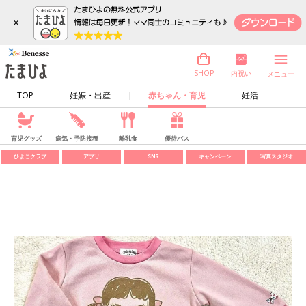
×
内祝い
SHOP
メニュー
TOP
妊娠・出産
赤ちゃん・育児
妊活
育児グッズ
病気・予防接種
離乳食
優待パス
ひよこクラブ
アプリ
SNS
キャンペーン
写真スタジオ