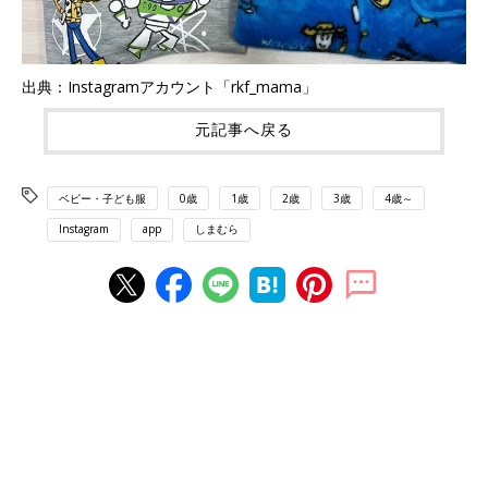
出典：Instagramアカウント「rkf_mama」
元記事へ戻る
ベビー・子ども服
0歳
1歳
2歳
3歳
4歳～
Instagram
app
しまむら