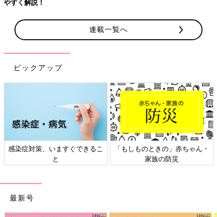
連載一覧へ
ピックアップ
のときの」赤ちゃん・
日本外来小児科学会リーフレッ
六星占術 
家族の防災
ト検討会
最新号