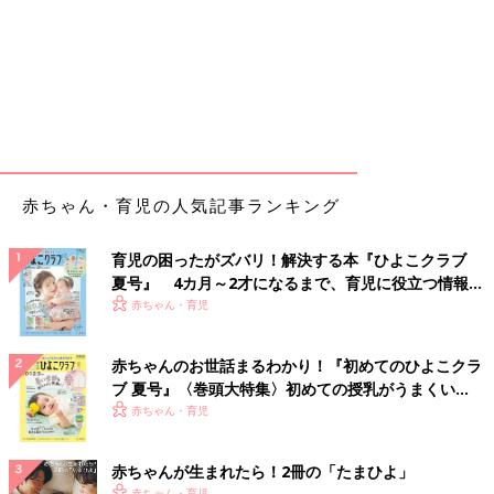
赤ちゃん・育児の人気記事ランキング
育児の困ったがズバリ！解決する本『ひよこクラブ
夏号』 4カ月～2才になるまで、育児に役立つ情報が
いっぱい！
赤ちゃん・育児
赤ちゃんのお世話まるわかり！『初めてのひよこクラ
ブ 夏号』〈巻頭大特集〉初めての授乳がうまくい
く！ おっぱい・ミルクの基本と夏のトラブル 解決テ
赤ちゃん・育児
ク
赤ちゃんが生まれたら！2冊の「たまひよ」
赤ちゃん・育児