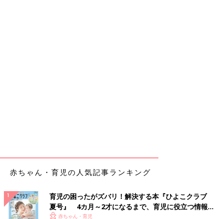
赤ちゃん・育児の人気記事ランキング
育児の困ったがズバリ！解決する本『ひよこクラブ
夏号』 4カ月～2才になるまで、育児に役立つ情報が
いっぱい！
赤ちゃん・育児