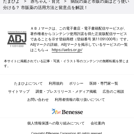
たまひよ
赤ちゃん・育児
病院の薬と市販の薬はどう使い
分ける？ 市販薬の活用方法と留意点を解説！
ＡＢＪマークは、この電子書店・電子書籍配信サービスが、
著作権者からコンテンツ使用許諾を得た正規版配信サービス
であることを示す登録商標（登録番号 第11091000号）です。
ABJマークの詳細、ABJマークを掲示しているサービスの一覧
はこちら→
https://aebs.or.jp/
本サイトに掲載されている記事・写真・イラスト等のコンテンツの無断転載を禁じま
す。
たまひよについて
利用規約
ポリシー
医師・専門家一覧
サイトマップ
調査・プレスリリース・メディア掲載
広告のご相談
お問い合わせ
利用者情報の取り扱いについて
個人情報保護への取り組みについて
会社案内
Copyright ©Benesse Corporation All rights reserved.