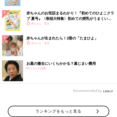
赤ちゃんのお世話まるわかり！『初めてのひよこクラ
ブ 夏号』〈巻頭大特集〉初めての授乳がうまくい
く！ おっぱい・ミルクの基本と夏のトラブル 解決テ
赤ちゃん・育児
ク
赤ちゃんが生まれたら！2冊の「たまひよ」
赤ちゃん・育児
お墓の撤去にいくらかかる？墓じまい費用
PR(くらしの話題)
Recommended by
ランキングをもっと見る