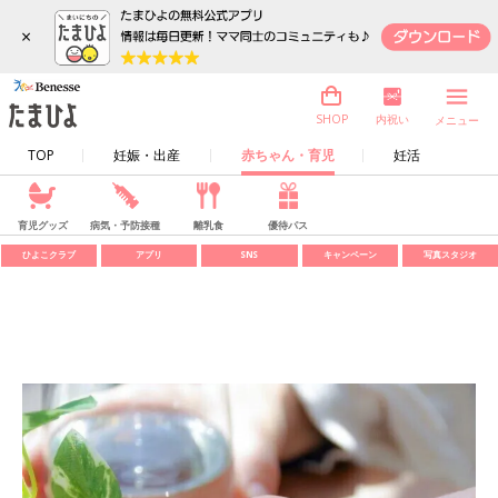
×
内祝い
SHOP
メニュー
TOP
妊娠・出産
赤ちゃん・育児
妊活
育児グッズ
病気・予防接種
離乳食
優待パス
ひよこクラブ
アプリ
SNS
キャンペーン
写真スタジオ