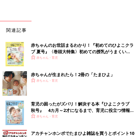
関連記事
赤ちゃんのお世話まるわかり！『初めてのひよこクラ
ブ 夏号』〈巻頭大特集〉初めての授乳がうまくい
く！ おっぱい・ミルクの基本と夏のトラブル 解決テ
赤ちゃん・育児
ク
赤ちゃんが生まれたら！2冊の「たまひよ」
赤ちゃん・育児
育児の困ったがズバリ！解決する本『ひよこクラブ
秋号』 4カ月～2才になるまで、育児に役立つ情報が
いっぱい！
赤ちゃん・育児
アカチャンホンポでたまひよ雑誌を買うとポイント10