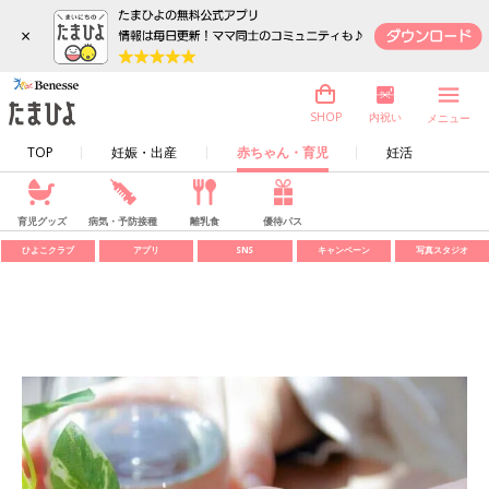
×
内祝い
SHOP
メニュー
TOP
妊娠・出産
赤ちゃん・育児
妊活
育児グッズ
病気・予防接種
離乳食
優待パス
ひよこクラブ
アプリ
SNS
キャンペーン
写真スタジオ