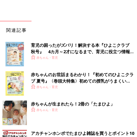
関連記事
育児の困ったがズバリ！解決する本『ひよこクラブ
秋号』 4カ月～2才になるまで、育児に役立つ情報が
いっぱい！
赤ちゃん・育児
赤ちゃんのお世話まるわかり！『初めてのひよこクラ
ブ 夏号』〈巻頭大特集〉初めての授乳がうまくい
く！ おっぱい・ミルクの基本と夏のトラブル 解決テ
赤ちゃん・育児
ク
赤ちゃんが生まれたら！2冊の「たまひよ」
赤ちゃん・育児
アカチャンホンポでたまひよ雑誌を買うとポイント10