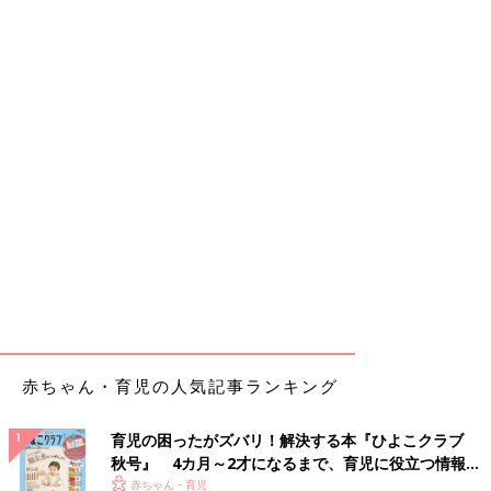
赤ちゃん・育児の人気記事ランキング
育児の困ったがズバリ！解決する本『ひよこクラブ
秋号』 4カ月～2才になるまで、育児に役立つ情報が
いっぱい！
赤ちゃん・育児