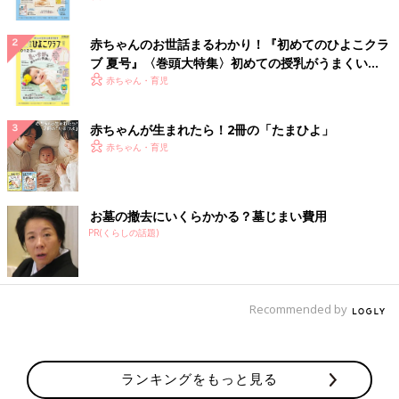
赤ちゃんのお世話まるわかり！『初めてのひよこクラ
ブ 夏号』〈巻頭大特集〉初めての授乳がうまくい
く！ おっぱい・ミルクの基本と夏のトラブル 解決テ
赤ちゃん・育児
ク
赤ちゃんが生まれたら！2冊の「たまひよ」
赤ちゃん・育児
お墓の撤去にいくらかかる？墓じまい費用
PR(くらしの話題)
Recommended by
ランキングをもっと見る