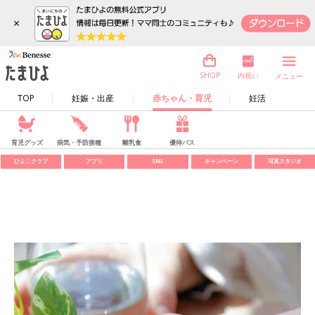
×
内祝い
SHOP
メニュー
TOP
妊娠・出産
赤ちゃん・育児
妊活
育児グッズ
病気・予防接種
離乳食
優待パス
ひよこクラブ
アプリ
SNS
キャンペーン
写真スタジオ