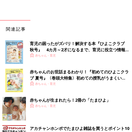
関連記事
育児の困ったがズバリ！解決する本『ひよこクラブ
秋号』 4カ月～2才になるまで、育児に役立つ情報が
いっぱい！
赤ちゃん・育児
赤ちゃんのお世話まるわかり！『初めてのひよこクラ
ブ 夏号』〈巻頭大特集〉初めての授乳がうまくい
く！ おっぱい・ミルクの基本と夏のトラブル 解決テ
赤ちゃん・育児
ク
赤ちゃんが生まれたら！2冊の「たまひよ」
赤ちゃん・育児
アカチャンホンポでたまひよ雑誌を買うとポイント10