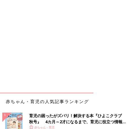
赤ちゃん・育児の人気記事ランキング
育児の困ったがズバリ！解決する本『ひよこクラブ
秋号』 4カ月～2才になるまで、育児に役立つ情報が
いっぱい！
赤ちゃん・育児