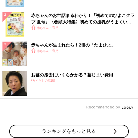
赤ちゃんのお世話まるわかり！『初めてのひよこクラ
ブ 夏号』〈巻頭大特集〉初めての授乳がうまくい
く！ おっぱい・ミルクの基本と夏のトラブル 解決テ
赤ちゃん・育児
ク
赤ちゃんが生まれたら！2冊の「たまひよ」
赤ちゃん・育児
お墓の撤去にいくらかかる？墓じまい費用
PR(くらしの話題)
Recommended by
ランキングをもっと見る