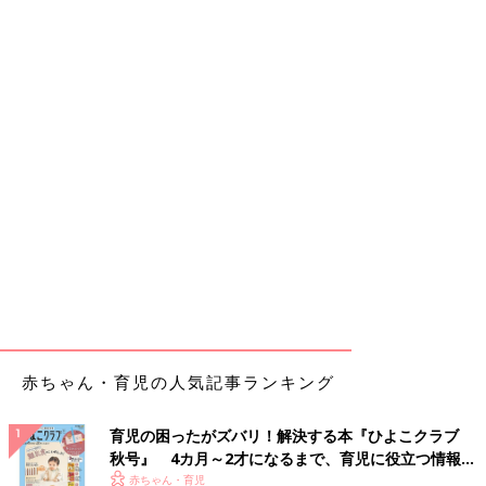
赤ちゃん・育児の人気記事ランキング
育児の困ったがズバリ！解決する本『ひよこクラブ
秋号』 4カ月～2才になるまで、育児に役立つ情報が
いっぱい！
赤ちゃん・育児