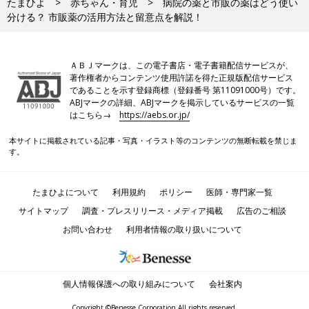
たまひよ
赤ちゃん・育児
病院の薬と市販の薬はどう使い
分ける？ 市販薬の活用方法と留意点を解説！
ＡＢＪマークは、この電子書店・電子書籍配信サービスが、
著作権者からコンテンツ使用許諾を得た正規版配信サービス
であることを示す登録商標（登録番号 第11091000号）です。
ABJマークの詳細、ABJマークを掲示しているサービスの一覧
はこちら→
https://aebs.or.jp/
本サイトに掲載されている記事・写真・イラスト等のコンテンツの無断転載を禁じま
す。
たまひよについて
利用規約
ポリシー
医師・専門家一覧
サイトマップ
調査・プレスリリース・メディア掲載
広告のご相談
お問い合わせ
利用者情報の取り扱いについて
個人情報保護への取り組みについて
会社案内
Copyright ©Benesse Corporation All rights reserved.