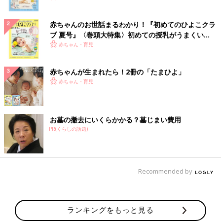
赤ちゃんのお世話まるわかり！『初めてのひよこクラ
ブ 夏号』〈巻頭大特集〉初めての授乳がうまくい
く！ おっぱい・ミルクの基本と夏のトラブル 解決テ
赤ちゃん・育児
ク
赤ちゃんが生まれたら！2冊の「たまひよ」
赤ちゃん・育児
お墓の撤去にいくらかかる？墓じまい費用
PR(くらしの話題)
Recommended by
ランキングをもっと見る