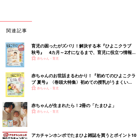
関連記事
育児の困ったがズバリ！解決する本『ひよこクラブ
秋号』 4カ月～2才になるまで、育児に役立つ情報が
いっぱい！
赤ちゃん・育児
赤ちゃんのお世話まるわかり！『初めてのひよこクラ
ブ 夏号』〈巻頭大特集〉初めての授乳がうまくい
く！ おっぱい・ミルクの基本と夏のトラブル 解決テ
赤ちゃん・育児
ク
赤ちゃんが生まれたら！2冊の「たまひよ」
赤ちゃん・育児
アカチャンホンポでたまひよ雑誌を買うとポイント10