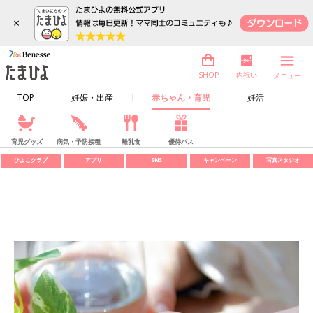
×
内祝い
SHOP
メニュー
TOP
妊娠・出産
赤ちゃん・育児
妊活
育児グッズ
病気・予防接種
離乳食
優待パス
ひよこクラブ
アプリ
SNS
キャンペーン
写真スタジオ