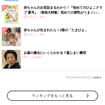
赤ちゃんのお世話まるわかり！『初めてのひよこクラ
ブ 夏号』〈巻頭大特集〉初めての授乳がうまくい
く！ おっぱい・ミルクの基本と夏のトラブル 解決テ
赤ちゃん・育児
ク
赤ちゃんが生まれたら！2冊の「たまひよ」
赤ちゃん・育児
お墓の撤去にいくらかかる？墓じまい費用
PR(くらしの話題)
Recommended by
ランキングをもっと見る