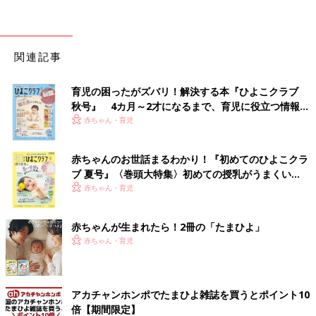
関連記事
育児の困ったがズバリ！解決する本『ひよこクラブ
秋号』 4カ月～2才になるまで、育児に役立つ情報が
いっぱい！
赤ちゃん・育児
赤ちゃんのお世話まるわかり！『初めてのひよこクラ
ブ 夏号』〈巻頭大特集〉初めての授乳がうまくい
く！ おっぱい・ミルクの基本と夏のトラブル 解決テ
赤ちゃん・育児
ク
赤ちゃんが生まれたら！2冊の「たまひよ」
赤ちゃん・育児
アカチャンホンポでたまひよ雑誌を買うとポイント10
倍【期間限定】