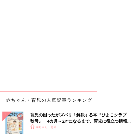
赤ちゃん・育児の人気記事ランキング
育児の困ったがズバリ！解決する本『ひよこクラブ
秋号』 4カ月～2才になるまで、育児に役立つ情報が
いっぱい！
赤ちゃん・育児