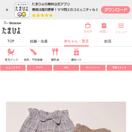
×
内祝い
SHOP
メニュー
TOP
妊娠・出産
赤ちゃん・育児
妊活
育児グッズ
病気・予防接種
離乳食
優待パス
ひよこクラブ
アプリ
SNS
キャンペーン
写真スタジオ