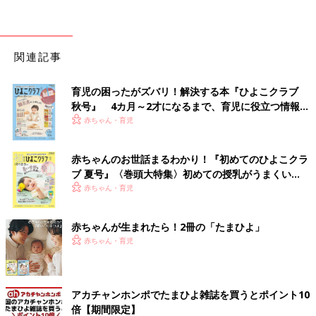
関連記事
育児の困ったがズバリ！解決する本『ひよこクラブ
秋号』 4カ月～2才になるまで、育児に役立つ情報が
いっぱい！
赤ちゃん・育児
赤ちゃんのお世話まるわかり！『初めてのひよこクラ
ブ 夏号』〈巻頭大特集〉初めての授乳がうまくい
く！ おっぱい・ミルクの基本と夏のトラブル 解決テ
赤ちゃん・育児
ク
赤ちゃんが生まれたら！2冊の「たまひよ」
赤ちゃん・育児
アカチャンホンポでたまひよ雑誌を買うとポイント10
倍【期間限定】