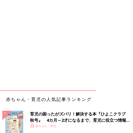
赤ちゃん・育児の人気記事ランキング
育児の困ったがズバリ！解決する本『ひよこクラブ
秋号』 4カ月～2才になるまで、育児に役立つ情報が
いっぱい！
赤ちゃん・育児