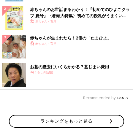
赤ちゃんのお世話まるわかり！『初めてのひよこクラ
ブ 夏号』〈巻頭大特集〉初めての授乳がうまくい
く！ おっぱい・ミルクの基本と夏のトラブル 解決テ
赤ちゃん・育児
ク
赤ちゃんが生まれたら！2冊の「たまひよ」
赤ちゃん・育児
お墓の撤去にいくらかかる？墓じまい費用
PR(くらしの話題)
Recommended by
ランキングをもっと見る