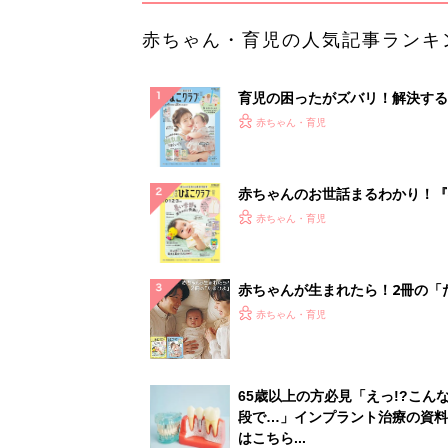
赤ちゃん・育児の人気記事ランキ
育児の困ったがズバリ！解決する
『ひよこクラブ 夏号』 4カ月～
赤ちゃん・育児
になるまで、育児に役立つ情報が
ぱい！
赤ちゃんのお世話まるわかり！『
てのひよこクラブ 夏号』〈巻頭
赤ちゃん・育児
集〉初めての授乳がうまくいく！
っぱい・ミルクの基本と夏のトラ
解決テク
赤ちゃんが生まれたら！2冊の「
ひよ」
赤ちゃん・育児
65歳以上の方必見「えっ!?こん
段で…」インプラント治療の資料
はこちら...