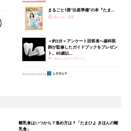
まるごと1冊“出産準備”の本『たまご
クラブ 夏号』〈スペシャル大特集〉
赤ちゃん・育児
夫婦で予習する 出産の教科書
＜約1分＞アンケート回答者へ歯科医
師が監修したガイドブックをプレゼン
ト。65歳以...
PR（あんしんインプラント）
Recommended by
離乳食はいつから？進め方は？「たまひよ きほんの離
乳食」