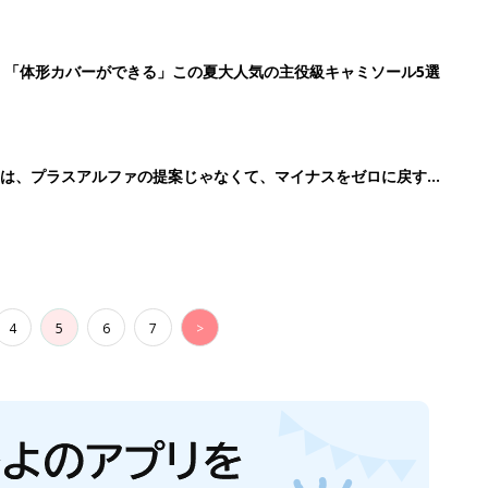
」「体形カバーができる」この夏大人気の主役級キャミソール5選
のは、プラスアルファの提案じゃなくて、マイナスをゼロに戻す手
4
5
6
7
>