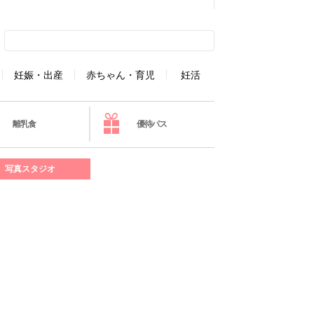
妊娠・出産
赤ちゃん・育児
妊活
離乳食
優待パス
写真スタジオ