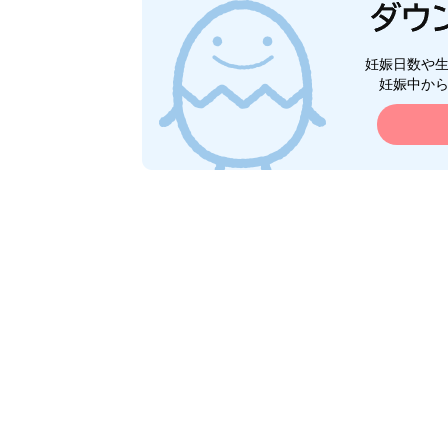
妊娠日数や
妊娠中か