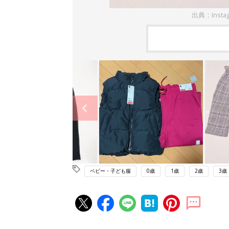
出典：Insta
ベビー・子ども服
0歳
1歳
2歳
3歳