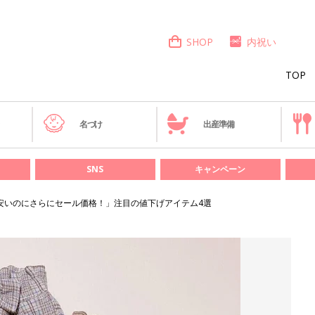
SHOP
内祝い
TOP
き
名づけ
出産準備
SNS
キャンペーン
」「安いのにさらにセール価格！」注目の値下げアイテム4選