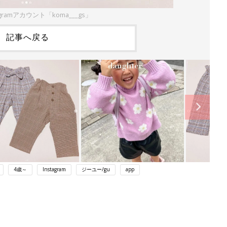
gramアカウント「koma___gs」
記事へ戻る
4歳～
Instagram
ジーユー/gu
app