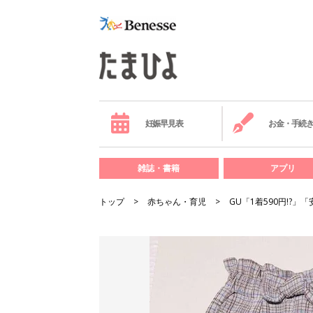
妊娠早見表
お金・手続
雑誌・書籍
アプリ
トップ
赤ちゃん・育児
GU「1着590円!?