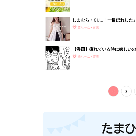
しまむら・GU…「一目ぼれした
赤ちゃん・育児
【漫画】疲れている時に嬉しい
助け『ふうふう子育て ＃90』
赤ちゃん・育児
<
3