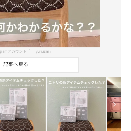
gramアカウント「___yuri.ism」
記事へ戻る