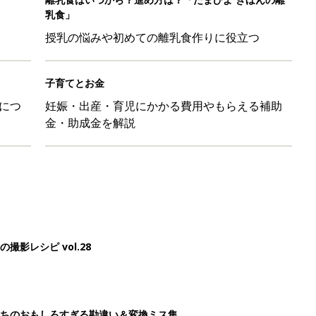
影レシピ vol.28
ちのおもしろすぎる勘違い＆変換ミス集
日のお誕生日占い【鏡リュウジ監修】
レたちの切迫早産奮闘記 #24】
3
4
5
>