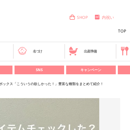
SHOP
内祝い
TOP
き
名づけ
出産準備
SNS
キャンペーン
ボックス「こういうの欲しかった！」豊富な種類をまとめて紹介！