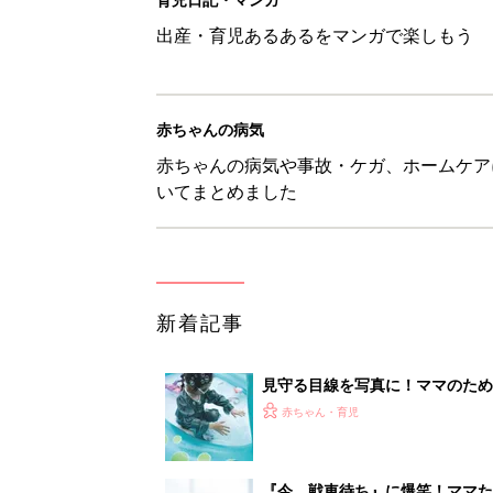
見守る目線を写真に！ママのための撮
赤ちゃん・育児
『今、戦車待ち』に爆笑！ママた
赤ちゃん・育児
8月8日生まれはこんな人 365
赤ちゃん・育児
ある決意を胸に動き出すママ【オ
赤ちゃん・育児
1
2