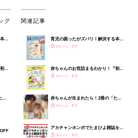
ひよ」
赤ちゃん・育児
アカチャンホンポでたまひよ雑誌を買
OFF
うとポイント10倍【期間限定】
赤ちゃん・育児
たまひよの雑誌
赤ちゃん・育児
「え、こんなセールやってたの？」8
0％OFF以上が続々登場！Amazonの
本気が...
PR（Amazon）
Recommended by