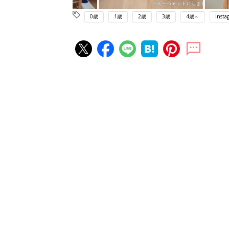
0歳
1歳
2歳
3歳
4歳～
Insta
赤ちゃん・育児の人気記事ランキ
育児の困ったがズバリ！解決する
『ひよこクラブ 秋号』 4カ月～
赤ちゃん・育児
になるまで、育児に役立つ情報が
ぱい！
赤ちゃんのお世話まるわかり！『
てのひよこクラブ 夏号』〈巻頭
赤ちゃん・育児
集〉初めての授乳がうまくいく！
っぱい・ミルクの基本と夏のトラ
解決テク
赤ちゃんが生まれたら！2冊の「