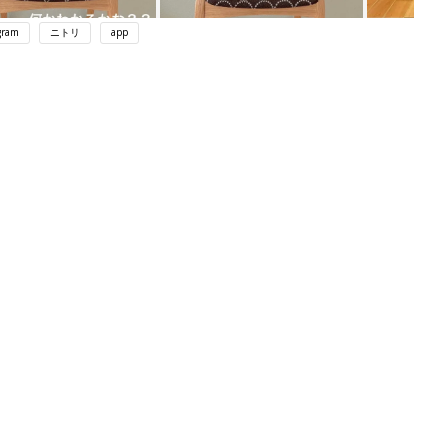
gram
ニトリ
app
ング
関連記事
本
育児の困ったがズバリ！解決する本
2才
『ひよこクラブ 秋号』 4カ月～2才
赤ちゃん・育児
いっ
になるまで、育児に役立つ情報がいっ
ぱい！
初め
赤ちゃんのお世話まるわかり！『初め
大特
てのひよこクラブ 夏号』〈巻頭大特
赤ちゃん・育児
 お
集〉初めての授乳がうまくいく！ お
ブル
っぱい・ミルクの基本と夏のトラブル
解決テク
たま
赤ちゃんが生まれたら！2冊の「たま