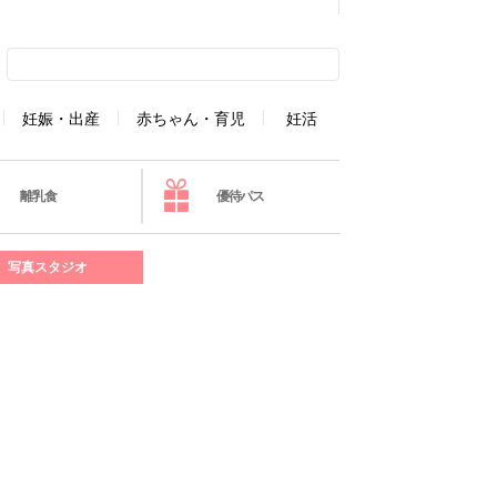
妊娠・出産
赤ちゃん・育児
妊活
離乳食
優待パス
写真スタジオ