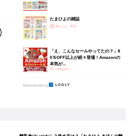
離乳食はいつから？進め方は？「たまひよ きほんの離
乳食」
授乳の悩みや初めての離乳食作りに役立つ
子育てとお金
につ
妊娠・出産・育児にかかる費用やもらえる補助
金・助成金を解説