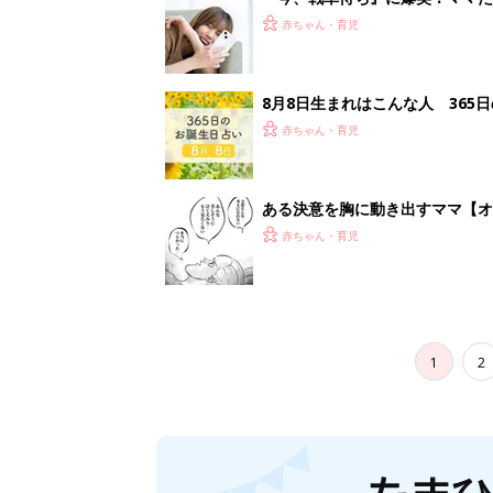
妊娠日数や
妊娠中か