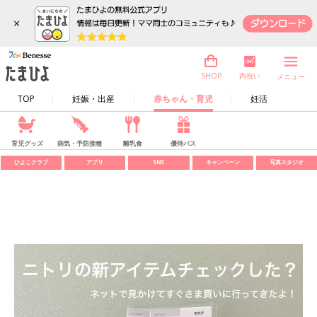
×
内祝い
SHOP
メニュー
TOP
妊娠・出産
赤ちゃん・育児
妊活
育児グッズ
病気・予防接種
離乳食
優待パス
ひよこクラブ
アプリ
SNS
キャンペーン
写真スタジオ