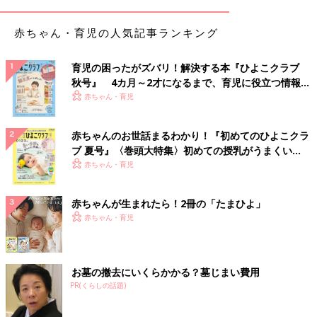
赤ちゃん・育児の人気記事ランキング
育児の困ったがズバリ！解決する本『ひよこクラブ
秋号』 4カ月～2才になるまで、育児に役立つ情報が
いっぱい！
赤ちゃん・育児
赤ちゃんのお世話まるわかり！『初めてのひよこクラ
ブ 夏号』〈巻頭大特集〉初めての授乳がうまくい
く！ おっぱい・ミルクの基本と夏のトラブル 解決テ
赤ちゃん・育児
ク
赤ちゃんが生まれたら！2冊の「たまひよ」
赤ちゃん・育児
お墓の撤去にいくらかかる？墓じまい費用
PR(くらしの話題)