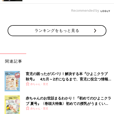
Recommended by
ランキングをもっと見る
関連記事
育児の困ったがズバリ！解決する本『ひよこクラブ
秋号』 4カ月～2才になるまで、育児に役立つ情報が
いっぱい！
赤ちゃん・育児
赤ちゃんのお世話まるわかり！『初めてのひよこクラ
ブ 夏号』〈巻頭大特集〉初めての授乳がうまくい
く！ おっぱい・ミルクの基本と夏のトラブル 解決テ
赤ちゃん・育児