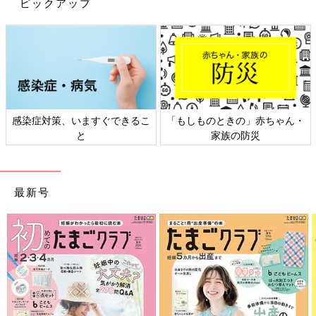
ピックアップ
日本外来小児科学会リーフレッ
六星占術 細木かおりさんの人生
ト検討会
相談
最新号