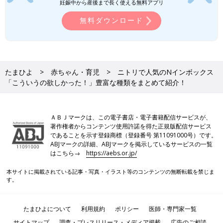
妊娠中から産後まで長く使える無料アプリ
無料ダウンロード
たまひよ
赤ちゃん・育児
ニトリで人気のNインボックス
「こういうの欲しかった！」豊富な種類をまとめて紹介！
ＡＢＪマークは、この電子書店・電子書籍配信サービスが、
著作権者からコンテンツ使用許諾を得た正規版配信サービス
であることを示す登録商標（登録番号 第11091000号）です。
ABJマークの詳細、ABJマークを掲示しているサービスの一覧
はこちら→
https://aebs.or.jp/
本サイトに掲載されている記事・写真・イラスト等のコンテンツの無断転載を禁じま
す。
たまひよについて
利用規約
ポリシー
医師・専門家一覧
サイトマップ
調査・プレスリリース・メディア掲載
広告のご相談