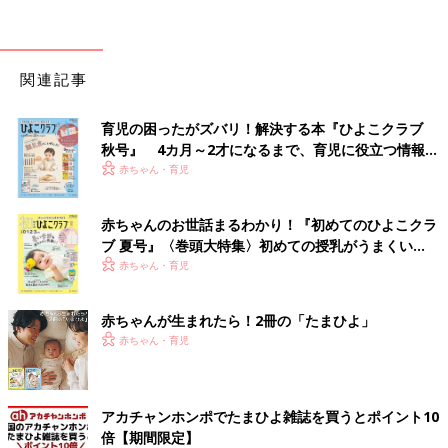
関連記事
育児の困ったがズバリ！解決する本『ひよこクラブ
秋号』 4カ月～2才になるまで、育児に役立つ情報が
いっぱい！
赤ちゃん・育児
赤ちゃんのお世話まるわかり！『初めてのひよこクラ
ブ 夏号』〈巻頭大特集〉初めての授乳がうまくい
く！ おっぱい・ミルクの基本と夏のトラブル 解決テ
赤ちゃん・育児
ク
赤ちゃんが生まれたら！2冊の「たまひよ」
赤ちゃん・育児
アカチャンホンポでたまひよ雑誌を買うとポイント10
倍【期間限定】