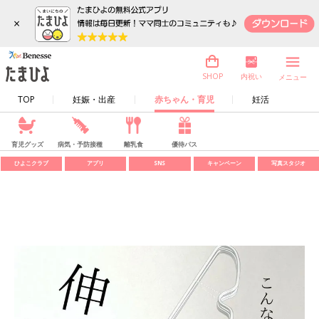
×
内祝い
SHOP
メニュー
TOP
妊娠・出産
赤ちゃん・育児
妊活
育児グッズ
病気・予防接種
離乳食
優待パス
ひよこクラブ
アプリ
SNS
キャンペーン
写真スタジオ