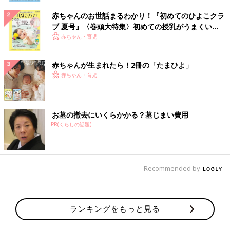
赤ちゃんのお世話まるわかり！『初めてのひよこクラ
ブ 夏号』〈巻頭大特集〉初めての授乳がうまくい
く！ おっぱい・ミルクの基本と夏のトラブル 解決テ
赤ちゃん・育児
ク
赤ちゃんが生まれたら！2冊の「たまひよ」
赤ちゃん・育児
お墓の撤去にいくらかかる？墓じまい費用
PR(くらしの話題)
Recommended by
ランキングをもっと見る