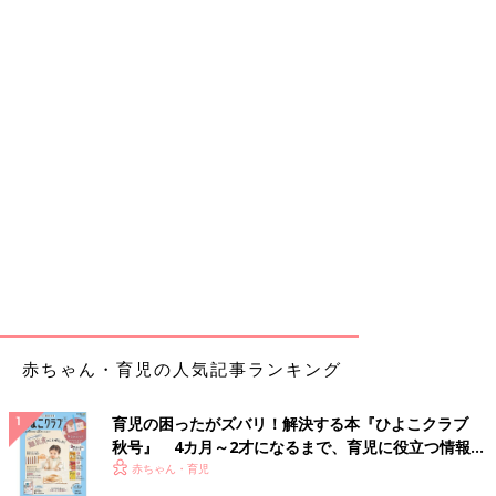
赤ちゃん・育児の人気記事ランキング
育児の困ったがズバリ！解決する本『ひよこクラブ
秋号』 4カ月～2才になるまで、育児に役立つ情報が
いっぱい！
赤ちゃん・育児