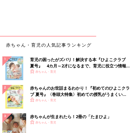
赤ちゃん・育児の人気記事ランキング
育児の困ったがズバリ！解決する本『ひよこクラブ
夏号』 4カ月～2才になるまで、育児に役立つ情報が
いっぱい！
赤ちゃん・育児
赤ちゃんのお世話まるわかり！『初めてのひよこクラ
ブ 夏号』〈巻頭大特集〉初めての授乳がうまくい
く！ おっぱい・ミルクの基本と夏のトラブル 解決テ
赤ちゃん・育児
ク
赤ちゃんが生まれたら！2冊の「たまひよ」
赤ちゃん・育児