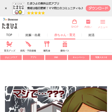
×
内祝い
SHOP
メニュー
TOP
妊娠・出産
赤ちゃん・育児
妊活
育児グッズ
病気・予防接種
離乳食
優待パス
ひよこクラブ
アプリ
SNS
キャンペーン
写真スタジオ