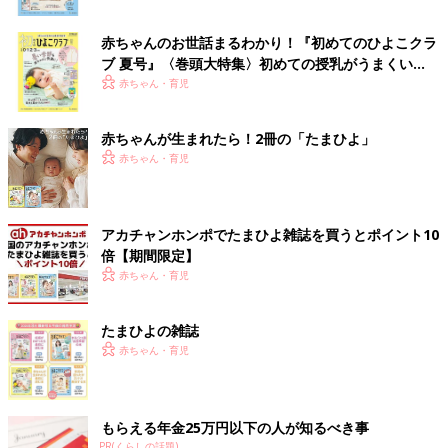
赤ちゃんのお世話まるわかり！『初めてのひよこクラ
ブ 夏号』〈巻頭大特集〉初めての授乳がうまくい
く！ おっぱい・ミルクの基本と夏のトラブル 解決テ
赤ちゃん・育児
ク
赤ちゃんが生まれたら！2冊の「たまひよ」
赤ちゃん・育児
アカチャンホンポでたまひよ雑誌を買うとポイント10
倍【期間限定】
赤ちゃん・育児
たまひよの雑誌
赤ちゃん・育児
もらえる年金25万円以下の人が知るべき事
PR(くらしの話題)