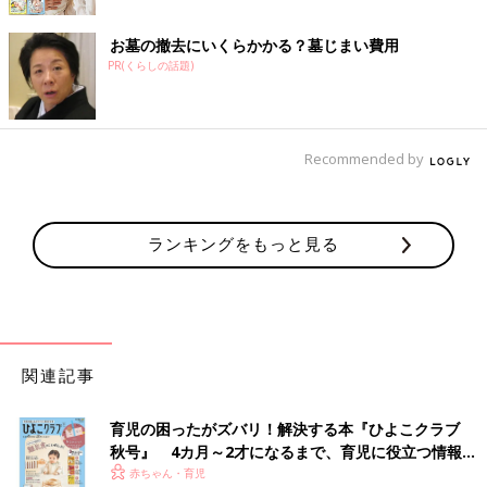
お墓の撤去にいくらかかる？墓じまい費用
PR(くらしの話題)
Recommended by
ランキングをもっと見る
関連記事
育児の困ったがズバリ！解決する本『ひよこクラブ
秋号』 4カ月～2才になるまで、育児に役立つ情報が
いっぱい！
赤ちゃん・育児