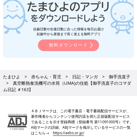
妊娠日数や生後日数に合った情報を毎日お届け
妊娠中から産後まで長く使える無料アプリ
無料ダウンロード
たまひよ
赤ちゃん・育児
日記・マンガ
御手洗直子
真空断熱食洗機可の水筒（UMA)の住処【御手洗直子のコマダ
ム日記 ＃163】
ＡＢＪマークは、この電子書店・電子書籍配信サービスが、
著作権者からコンテンツ使用許諾を得た正規版配信サービス
であることを示す登録商標（登録番号 第11091000号）です。
ABJマークの詳細、ABJマークを掲示しているサービスの一覧
はこちら→
https://aebs.or.jp/