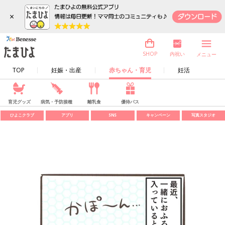
×
内祝い
SHOP
メニュー
TOP
妊娠・出産
赤ちゃん・育児
妊活
育児グッズ
病気・予防接種
離乳食
優待パス
ひよこクラブ
アプリ
SNS
キャンペーン
写真スタジオ