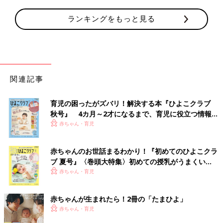
ランキングをもっと見る
関連記事
育児の困ったがズバリ！解決する本『ひよこクラブ
秋号』 4カ月～2才になるまで、育児に役立つ情報が
いっぱい！
赤ちゃん・育児
赤ちゃんのお世話まるわかり！『初めてのひよこクラ
ブ 夏号』〈巻頭大特集〉初めての授乳がうまくい
く！ おっぱい・ミルクの基本と夏のトラブル 解決テ
赤ちゃん・育児
ク
赤ちゃんが生まれたら！2冊の「たまひよ」
赤ちゃん・育児