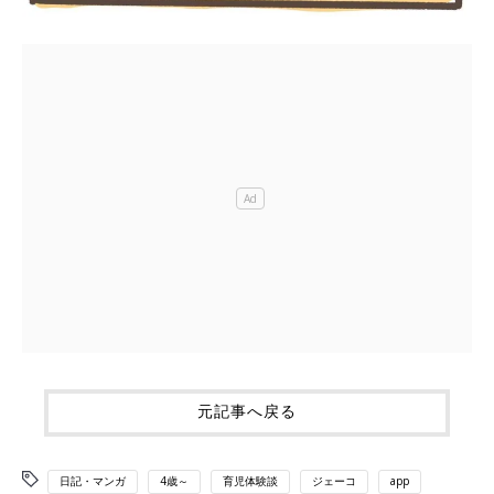
元記事へ戻る
日記・マンガ
4歳～
育児体験談
ジェーコ
app