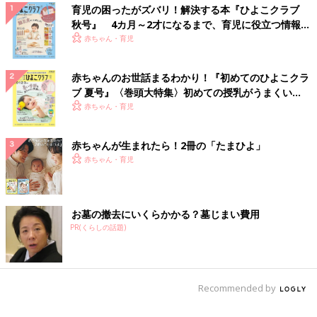
育児の困ったがズバリ！解決する本『ひよこクラブ
秋号』 4カ月～2才になるまで、育児に役立つ情報が
いっぱい！
赤ちゃん・育児
赤ちゃんのお世話まるわかり！『初めてのひよこクラ
ブ 夏号』〈巻頭大特集〉初めての授乳がうまくい
く！ おっぱい・ミルクの基本と夏のトラブル 解決テ
赤ちゃん・育児
ク
赤ちゃんが生まれたら！2冊の「たまひよ」
赤ちゃん・育児
お墓の撤去にいくらかかる？墓じまい費用
PR(くらしの話題)
Recommended by