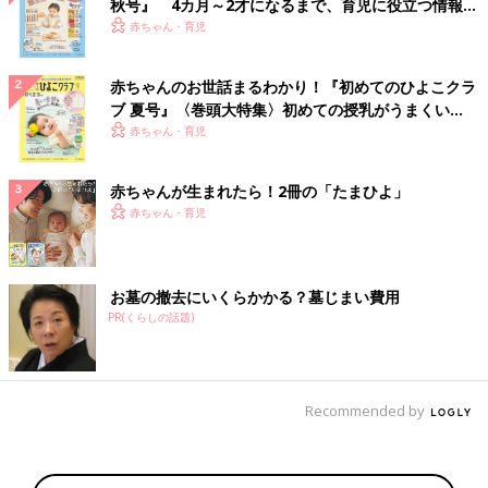
秋号』 4カ月～2才になるまで、育児に役立つ情報が
いっぱい！
赤ちゃん・育児
赤ちゃんのお世話まるわかり！『初めてのひよこクラ
ブ 夏号』〈巻頭大特集〉初めての授乳がうまくい
く！ おっぱい・ミルクの基本と夏のトラブル 解決テ
赤ちゃん・育児
ク
赤ちゃんが生まれたら！2冊の「たまひよ」
赤ちゃん・育児
お墓の撤去にいくらかかる？墓じまい費用
PR(くらしの話題)
Recommended by