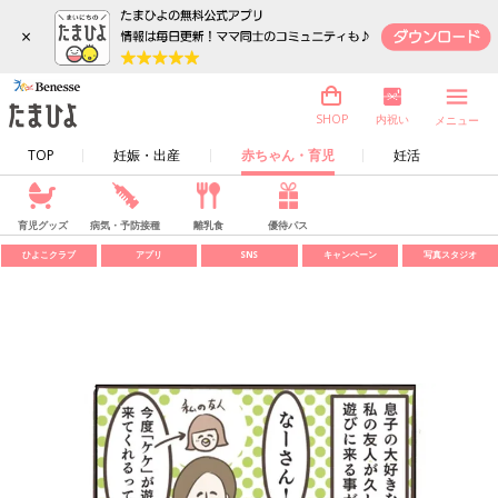
×
内祝い
SHOP
メニュー
TOP
妊娠・出産
赤ちゃん・育児
妊活
育児グッズ
病気・予防接種
離乳食
優待パス
ひよこクラブ
アプリ
SNS
キャンペーン
写真スタジオ