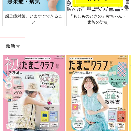
ん・
日本外来小児科学会リーフレッ
六星占術 細木かおりさんの
ト検討会
相談
最新号