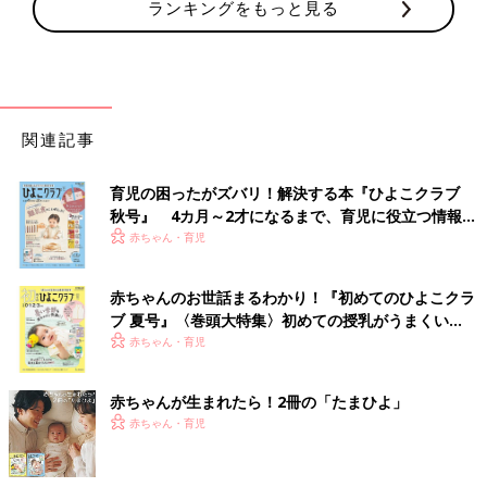
ランキングをもっと見る
関連記事
育児の困ったがズバリ！解決する本『ひよこクラブ
秋号』 4カ月～2才になるまで、育児に役立つ情報が
いっぱい！
赤ちゃん・育児
赤ちゃんのお世話まるわかり！『初めてのひよこクラ
ブ 夏号』〈巻頭大特集〉初めての授乳がうまくい
く！ おっぱい・ミルクの基本と夏のトラブル 解決テ
赤ちゃん・育児
ク
赤ちゃんが生まれたら！2冊の「たまひよ」
赤ちゃん・育児