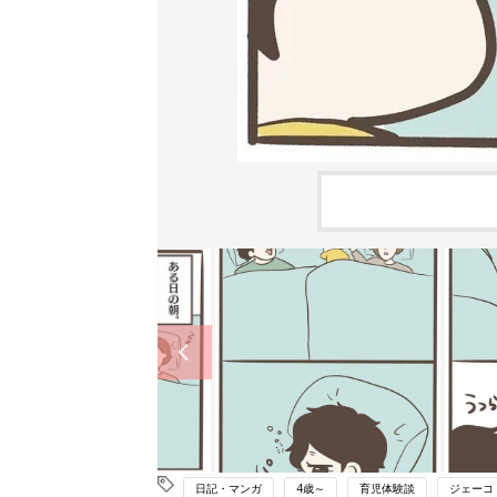
日記・マンガ
4歳～
育児体験談
ジェーコ