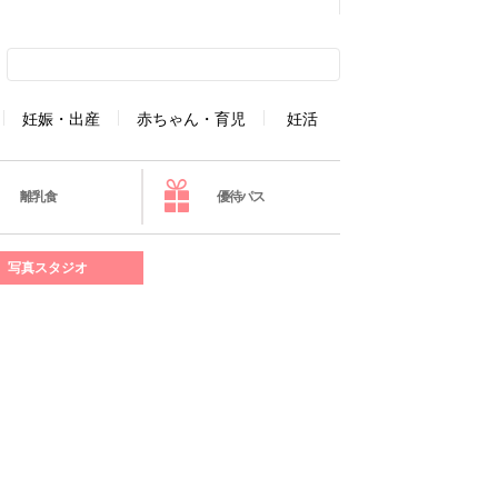
妊娠・出産
赤ちゃん・育児
妊活
離乳食
優待パス
写真スタジオ