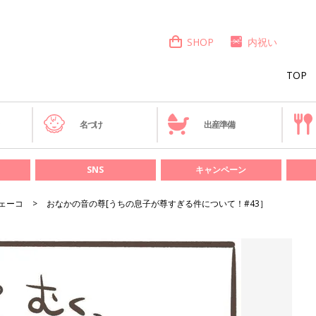
SHOP
内祝い
TOP
き
名づけ
出産準備
SNS
キャンペーン
ェーコ
おなかの音の尊[うちの息子が尊すぎる件について！#43］