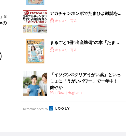
ぱい！
アカチャンホンポでたまひよ雑誌を買
」8
うとポイント10倍【期間限定】
赤ちゃん・育児
nの
まるごと1冊“出産準備”の本『たまご
クラブ 夏号』〈スペシャル大特集〉
赤ちゃん・育児
夫婦で予習する 出産の教科書
「イソジン®クリアうがい薬」といっ
しょに「うがいパワー」で一年中！
健やか
PR（iNova｜Hugkum）
Recommended by