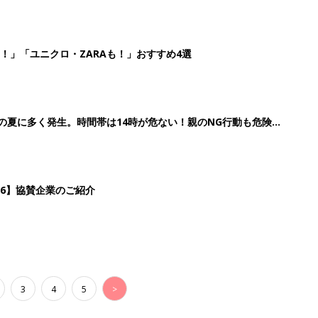
！」「ユニクロ・ZARAも！」おすすめ4選
歳の夏に多く発生。時間帯は14時が危ない！親のNG行動も危険を
26】協賛企業のご紹介
3
4
5
>