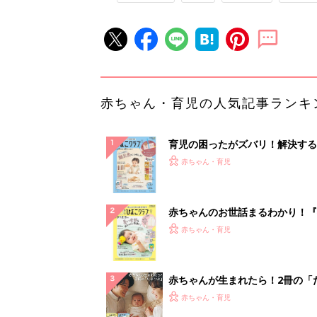
赤ちゃん・育児の人気記事ランキ
育児の困ったがズバリ！解決する
『ひよこクラブ 秋号』 4カ月～
赤ちゃん・育児
になるまで、育児に役立つ情報が
ぱい！
赤ちゃんのお世話まるわかり！『
てのひよこクラブ 夏号』〈巻頭
赤ちゃん・育児
集〉初めての授乳がうまくいく！
っぱい・ミルクの基本と夏のトラ
解決テク
赤ちゃんが生まれたら！2冊の「
ひよ」
赤ちゃん・育児