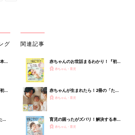
ング
関連記事
本
赤ちゃんのお世話まるわかり！『初め
2才
てのひよこクラブ 夏号』〈巻頭大特
赤ちゃん・育児
いっ
集〉初めての授乳がうまくいく！ お
っぱい・ミルクの基本と夏のトラブル
解決テク
初め
赤ちゃんが生まれたら！2冊の「たま
大特
ひよ」
赤ちゃん・育児
 お
ブル
たま
育児の困ったがズバリ！解決する本
『ひよこクラブ 秋号』 4カ月～2才
赤ちゃん・育児
になるまで、育児に役立つ情報がいっ