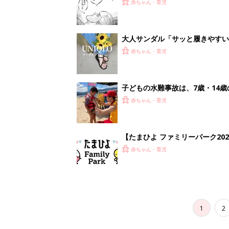
赤ちゃん・育児
大人サンダル「サッと履きやすい
赤ちゃん・育児
子どもの水難事故は、7歳・14
まねく【専門家】
赤ちゃん・育児
【たまひよ ファミリーパーク20
赤ちゃん・育児
1
2