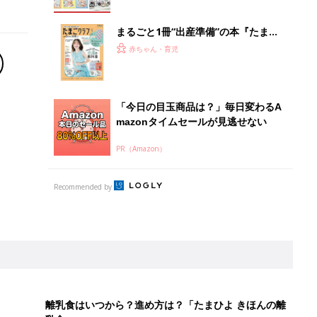
まるごと1冊“出産準備”の本『たまご
クラブ 夏号』〈スペシャル大特集〉
赤ちゃん・育児
夫婦で予習する 出産の教科書
「今日の目玉商品は？」毎日変わるA
mazonタイムセールが見逃せない
PR（Amazon）
Recommended by
離乳食はいつから？進め方は？「たまひよ きほんの離