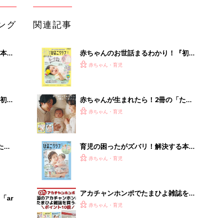
ング
関連記事
本
赤ちゃんのお世話まるわかり！『初め
2才
てのひよこクラブ 夏号』〈巻頭大特
赤ちゃん・育児
いっ
集〉初めての授乳がうまくいく！ お
っぱい・ミルクの基本と夏のトラブル
解決テク
初め
赤ちゃんが生まれたら！2冊の「たま
大特
ひよ」
赤ちゃん・育児
 お
ブル
たま
育児の困ったがズバリ！解決する本
『ひよこクラブ 夏号』 4カ月～2才
赤ちゃん・育児
になるまで、育児に役立つ情報がいっ
ぱい！
アカチャンホンポでたまひよ雑誌を買
「ar
うとポイント10倍【期間限定】
赤ちゃん・育児