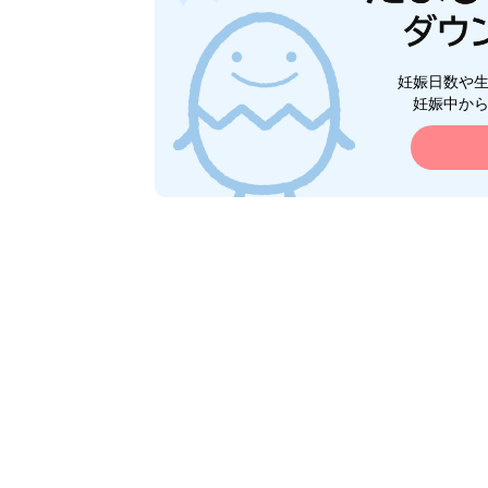
妊娠日数や
妊娠中か