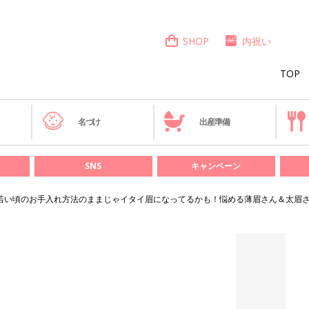
SHOP
内祝い
TOP
き
名づけ
出産準備
SNS
キャンペーン
若い頃のお手入れ方法のままじゃイタイ眉になってるかも！悩める薄眉さん＆太眉