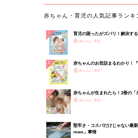
赤ちゃん・育児の人気記事ランキ
育児の困ったがズバリ！解決する
『ひよこクラブ 夏号』 4カ月～
赤ちゃん・育児
になるまで、育児に役立つ情報が
ぱい！
赤ちゃんのお世話まるわかり！『
てのひよこクラブ 夏号』〈巻頭
赤ちゃん・育児
集〉初めての授乳がうまくいく！
っぱい・ミルクの基本と夏のトラ
解決テク
赤ちゃんが生まれたら！2冊の「
ひよ」
赤ちゃん・育児
堅牢さ・コスパだけじゃない最新
rows」事情