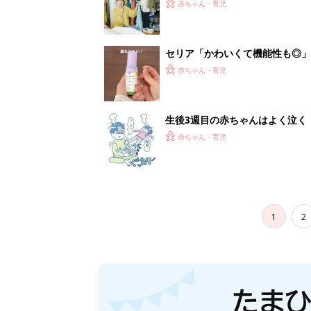
スタイリストが喝！
赤ちゃん・育児
セリア「かわいくて機能性も◎」
赤ちゃん・育児
生後3週目の赤ちゃんはよく泣く
って本当？【専門家】
赤ちゃん・育児
1
2