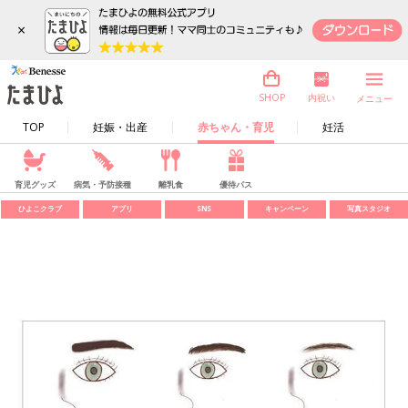
×
内祝い
SHOP
メニュー
TOP
妊娠・出産
赤ちゃん・育児
妊活
育児グッズ
病気・予防接種
離乳食
優待パス
ひよこクラブ
アプリ
SNS
キャンペーン
写真スタジオ