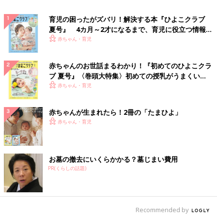
育児の困ったがズバリ！解決する本『ひよこクラブ
夏号』 4カ月～2才になるまで、育児に役立つ情報が
いっぱい！
赤ちゃん・育児
赤ちゃんのお世話まるわかり！『初めてのひよこクラ
ブ 夏号』〈巻頭大特集〉初めての授乳がうまくい
く！ おっぱい・ミルクの基本と夏のトラブル 解決テ
赤ちゃん・育児
ク
赤ちゃんが生まれたら！2冊の「たまひよ」
赤ちゃん・育児
お墓の撤去にいくらかかる？墓じまい費用
PR(くらしの話題)
Recommended by