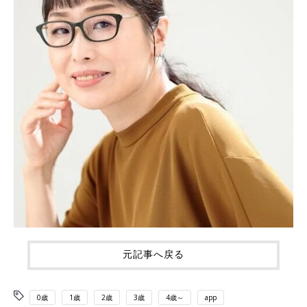
元記事へ戻る
0歳
1歳
2歳
3歳
4歳～
app