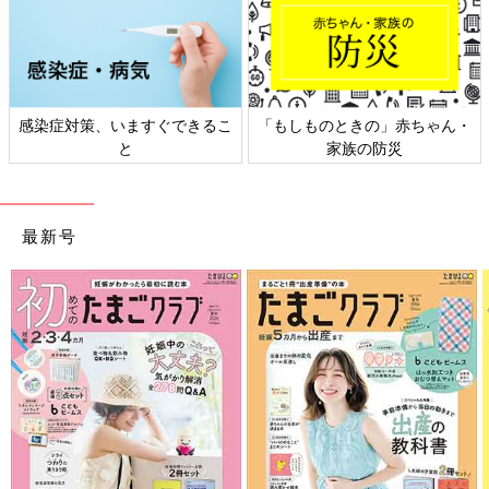
、いますぐできるこ
「もしものときの」赤ちゃん・
日本外来小児
と
家族の防災
ト
最新号