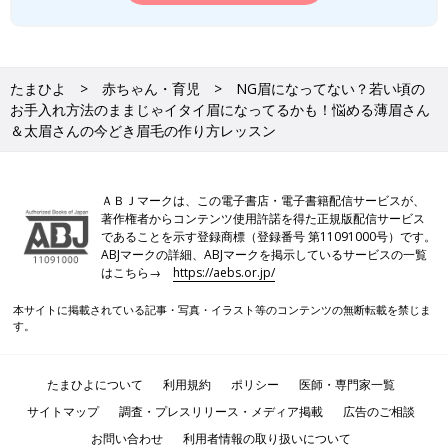
たまひよ
赤ちゃん・育児
NG眉になってない？若い頃の
お手入れ方法のままじゃイタイ眉になってるかも！悩める薄眉さん
＆太眉さんの今どき眉毛の作り方レッスン
ＡＢＪマークは、この電子書店・電子書籍配信サービスが、
著作権者からコンテンツ使用許諾を得た正規版配信サービス
であることを示す登録商標（登録番号 第11091000号）です。
ABJマークの詳細、ABJマークを掲示しているサービスの一覧
はこちら→
https://aebs.or.jp/
本サイトに掲載されている記事・写真・イラスト等のコンテンツの無断転載を禁じま
す。
たまひよについて
利用規約
ポリシー
医師・専門家一覧
サイトマップ
調査・プレスリリース・メディア掲載
広告のご相談
お問い合わせ
利用者情報の取り扱いについて