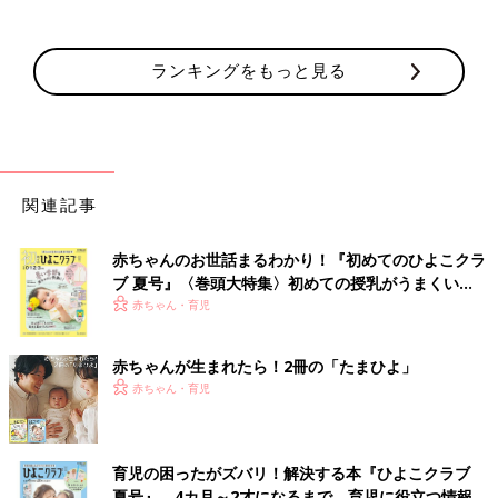
ランキングをもっと見る
関連記事
赤ちゃんのお世話まるわかり！『初めてのひよこクラ
ブ 夏号』〈巻頭大特集〉初めての授乳がうまくい
く！ おっぱい・ミルクの基本と夏のトラブル 解決テ
赤ちゃん・育児
ク
赤ちゃんが生まれたら！2冊の「たまひよ」
赤ちゃん・育児
育児の困ったがズバリ！解決する本『ひよこクラブ
夏号』 4カ月～2才になるまで、育児に役立つ情報が