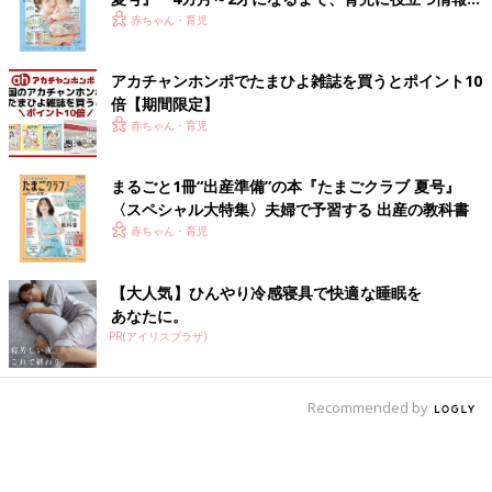
いっぱい！
赤ちゃん・育児
アカチャンホンポでたまひよ雑誌を買うとポイント10
倍【期間限定】
赤ちゃん・育児
まるごと1冊“出産準備”の本『たまごクラブ 夏号』
〈スペシャル大特集〉夫婦で予習する 出産の教科書
赤ちゃん・育児
【大人気】ひんやり冷感寝具で快適な睡眠を
あなたに。
PR(アイリスプラザ)
Recommended by